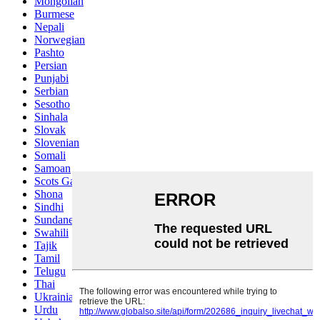
Mongolian
Burmese
Nepali
Norwegian
Pashto
Persian
Punjabi
Serbian
Sesotho
Sinhala
Slovak
Slovenian
Somali
Samoan
Scots Gaelic
Shona
Sindhi
Sundanese
Swahili
Tajik
Tamil
Telugu
Thai
Ukrainian
Urdu