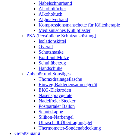
Nabelschnurband
Alkoholtücher
Alkoholtuch
Alginatverband
Kompressionsmanschette für Kältetherapie
Medizinisches Kühlpflaster
PSA (Persönliche Schutzausrüstung)
Isolationskittel
Overall
Schutzmaske
Bouffant-Mütze
Schuhüberzug
Handschuhe
Zubehör und Sonstiges
Thoraxdrainageflasche
Einweg-Bakteriensammelgerät
EKG-Elektroden
Nasenspraygeräte
Nadelfreier Stecker
Postpartaler Ballon
Schutzkappe
Silikon-Narbengel
Ultraschall-Übertragungsgel
Thermometer-Sondenabdeckung
Gefäßzugang