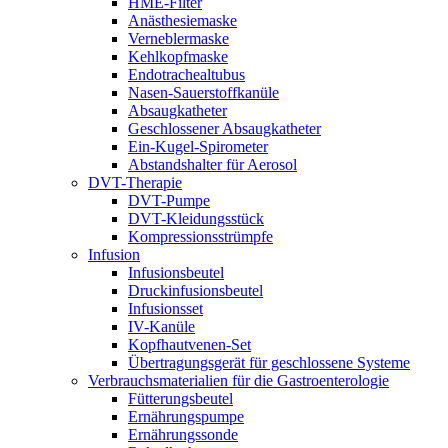
HME-Filter
Anästhesiemaske
Verneblermaske
Kehlkopfmaske
Endotrachealtubus
Nasen-Sauerstoffkanüle
Absaugkatheter
Geschlossener Absaugkatheter
Ein-Kugel-Spirometer
Abstandshalter für Aerosol
DVT-Therapie
DVT-Pumpe
DVT-Kleidungsstück
Kompressionsstrümpfe
Infusion
Infusionsbeutel
Druckinfusionsbeutel
Infusionsset
IV-Kanüle
Kopfhautvenen-Set
Übertragungsgerät für geschlossene Systeme
Verbrauchsmaterialien für die Gastroenterologie
Fütterungsbeutel
Ernährungspumpe
Ernährungssonde