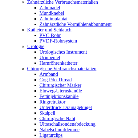
Zahnärztliche Verbrauchsmaterialien
Zahnnadel
Mundknebel
Zahnimplantat
Zahnärztliche Vormühlenabbuntment
Katheter und Schlauch
PVC-Rohr
PVDF-Rohrsystem
Urologie
Urologisches Instrument
Urinbeutel
Harnröhrenkatheter
Chirurgische Verbrauchsmaterialien
Armband
Cog Pdo Thread
Chirurgischer Marker
Einweg-Uteruskanüle
Fettinjektionskanüle
Ringretraktor
Unterdruck-Drainagekugel
Skalpell
Chirurgische Naht
Ultraschallsondenabdeckung
Nabelschnurklemme
Ligaturclips