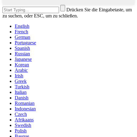
Drücken Sie die Eingabetaste, um
zu suchen, oder ESC, um zu schließen.
English
French
German
Portuguese
Spanish
Russian
Japanese
Korean
Arabic
Irish
Greek
Turkish
Italian
Danish
Romanian
Indonesian
Czech
Afrikaans
Swedish
Polish
Basque