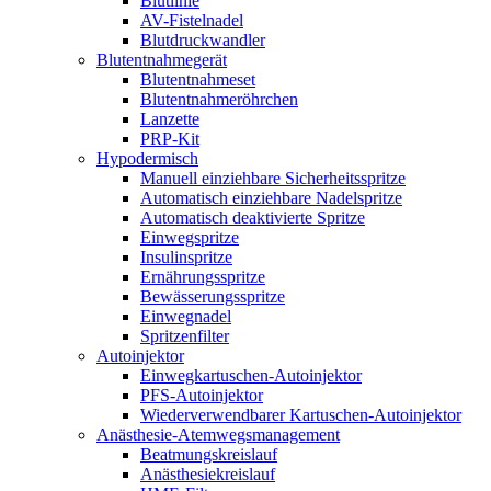
Blutlinie
AV-Fistelnadel
Blutdruckwandler
Blutentnahmegerät
Blutentnahmeset
Blutentnahmeröhrchen
Lanzette
PRP-Kit
Hypodermisch
Manuell einziehbare Sicherheitsspritze
Automatisch einziehbare Nadelspritze
Automatisch deaktivierte Spritze
Einwegspritze
Insulinspritze
Ernährungsspritze
Bewässerungsspritze
Einwegnadel
Spritzenfilter
Autoinjektor
Einwegkartuschen-Autoinjektor
PFS-Autoinjektor
Wiederverwendbarer Kartuschen-Autoinjektor
Anästhesie-Atemwegsmanagement
Beatmungskreislauf
Anästhesiekreislauf