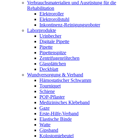
Verbrauchsmaterialien und Ausrüstung für die
Rehabilitation
Elektroroller
Elektrorollstuhl
Inkontinenz-Reinigungsroboter
Laborprodukte
Urinbecher
Digitale Pipette
Pipette
Pipettenspitze
Zentrifugenröhrchen
Glasplättchen
Deckblatt
Wundversorgung & Verband
Hämostatischer Schwamm
Tourniquet
Schiene
POP-Pflaster
Medizinisches Klebeband
Gaze
Erste-Hilfe-Verband
Elastische Binde
Watte
Gipsband
Kolostomiebeutel