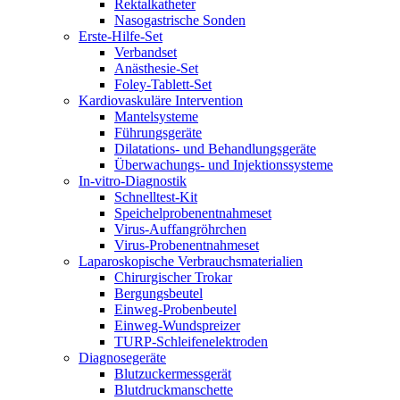
Rektalkatheter
Nasogastrische Sonden
Erste-Hilfe-Set
Verbandset
Anästhesie-Set
Foley-Tablett-Set
Kardiovaskuläre Intervention
Mantelsysteme
Führungsgeräte
Dilatations- und Behandlungsgeräte
Überwachungs- und Injektionssysteme
In-vitro-Diagnostik
Schnelltest-Kit
Speichelprobenentnahmeset
Virus-Auffangröhrchen
Virus-Probenentnahmeset
Laparoskopische Verbrauchsmaterialien
Chirurgischer Trokar
Bergungsbeutel
Einweg-Probenbeutel
Einweg-Wundspreizer
TURP-Schleifenelektroden
Diagnosegeräte
Blutzuckermessgerät
Blutdruckmanschette