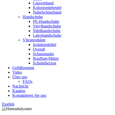
Gipsverband
Kolostomiebeutel
Nabelschnurband
Handschuhe
PE-Handschuhe
Vinylhandschuhe
Nitrilhandschuhe
Latexhandschuhe
Vliesprodukte
Isolationskittel
Overall
Schutzmaske
Bouffant-Mütze
Schuhüberzug
Gefäßzugang
Video
Über uns
FAQs
Nachricht
Katalog
Kontaktieren Sie uns
English