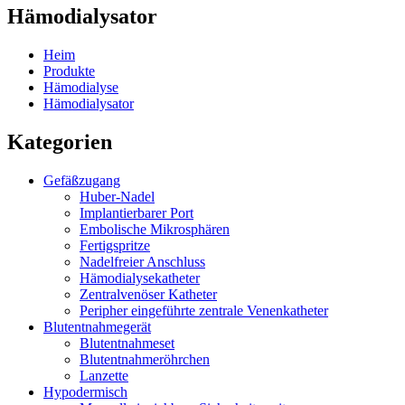
Hämodialysator
Heim
Produkte
Hämodialyse
Hämodialysator
Kategorien
Gefäßzugang
Huber-Nadel
Implantierbarer Port
Embolische Mikrosphären
Fertigspritze
Nadelfreier Anschluss
Hämodialysekatheter
Zentralvenöser Katheter
Peripher eingeführte zentrale Venenkatheter
Blutentnahmegerät
Blutentnahmeset
Blutentnahmeröhrchen
Lanzette
Hypodermisch