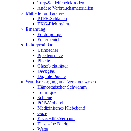
Turp-Schleifenelektroden
Andere Verbrauchsmaterialien
Mithelfer und andere
PTFE-Schlauch
EKG-Elektroden
Ernährung
Förderpumpe
Futterbeutel
Laborprodukte
Urinbecher
Pipettenspitze
Pipette
Glasobjektträger
Deckglas
Digitale Pipette
Wundversorgung und Verbandswesen
Hämostatischer Schwamm
Tourniquet
Schiene
POP-Verband
Medizinisches Klebeband
Gaze
Erste-Hilfe-Verband
Elastische Binde
Watte