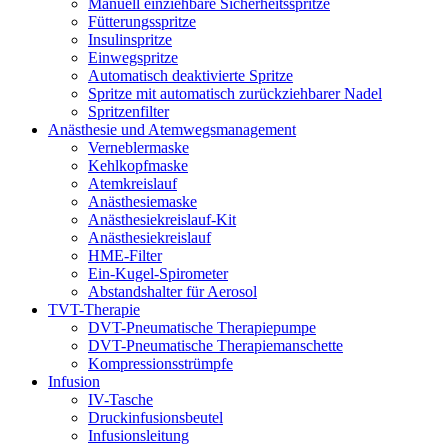
Manuell einziehbare Sicherheitsspritze
Fütterungsspritze
Insulinspritze
Einwegspritze
Automatisch deaktivierte Spritze
Spritze mit automatisch zurückziehbarer Nadel
Spritzenfilter
Anästhesie und Atemwegsmanagement
Verneblermaske
Kehlkopfmaske
Atemkreislauf
Anästhesiemaske
Anästhesiekreislauf-Kit
Anästhesiekreislauf
HME-Filter
Ein-Kugel-Spirometer
Abstandshalter für Aerosol
TVT-Therapie
DVT-Pneumatische Therapiepumpe
DVT-Pneumatische Therapiemanschette
Kompressionsstrümpfe
Infusion
IV-Tasche
Druckinfusionsbeutel
Infusionsleitung