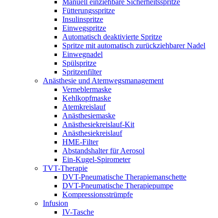
Manuell einziehbare Sicherheitsspritze
Fütterungsspritze
Insulinspritze
Einwegspritze
Automatisch deaktivierte Spritze
Spritze mit automatisch zurückziehbarer Nadel
Einwegnadel
Spülspritze
Spritzenfilter
Anästhesie und Atemwegsmanagement
Verneblermaske
Kehlkopfmaske
Atemkreislauf
Anästhesiemaske
Anästhesiekreislauf-Kit
Anästhesiekreislauf
HME-Filter
Abstandshalter für Aerosol
Ein-Kugel-Spirometer
TVT-Therapie
DVT-Pneumatische Therapiemanschette
DVT-Pneumatische Therapiepumpe
Kompressionsstrümpfe
Infusion
IV-Tasche