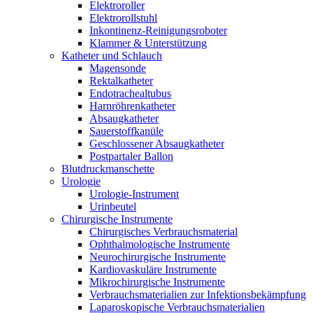
Elektroroller
Elektrorollstuhl
Inkontinenz-Reinigungsroboter
Klammer & Unterstützung
Katheter und Schlauch
Magensonde
Rektalkatheter
Endotrachealtubus
Harnröhrenkatheter
Absaugkatheter
Sauerstoffkanüle
Geschlossener Absaugkatheter
Postpartaler Ballon
Blutdruckmanschette
Urologie
Urologie-Instrument
Urinbeutel
Chirurgische Instrumente
Chirurgisches Verbrauchsmaterial
Ophthalmologische Instrumente
Neurochirurgische Instrumente
Kardiovaskuläre Instrumente
Mikrochirurgische Instrumente
Verbrauchsmaterialien zur Infektionsbekämpfung
Laparoskopische Verbrauchsmaterialien