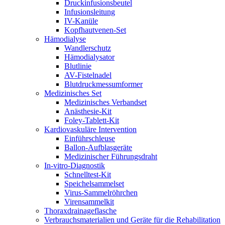
Druckinfusionsbeutel
Infusionsleitung
IV-Kanüle
Kopfhautvenen-Set
Hämodialyse
Wandlerschutz
Hämodialysator
Blutlinie
AV-Fistelnadel
Blutdruckmessumformer
Medizinisches Set
Medizinisches Verbandset
Anästhesie-Kit
Foley-Tablett-Kit
Kardiovaskuläre Intervention
Einführschleuse
Ballon-Aufblasgeräte
Medizinischer Führungsdraht
In-vitro-Diagnostik
Schnelltest-Kit
Speichelsammelset
Virus-Sammelröhrchen
Virensammelkit
Thoraxdrainageflasche
Verbrauchsmaterialien und Geräte für die Rehabilitation