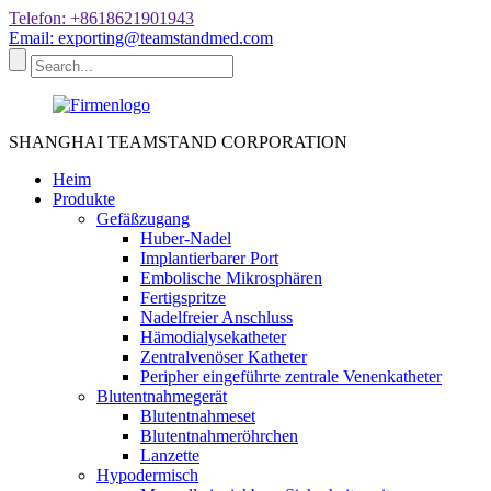
Telefon: +8618621901943
Email: exporting@teamstandmed.com
SHANGHAI TEAMSTAND CORPORATION
Heim
Produkte
Gefäßzugang
Huber-Nadel
Implantierbarer Port
Embolische Mikrosphären
Fertigspritze
Nadelfreier Anschluss
Hämodialysekatheter
Zentralvenöser Katheter
Peripher eingeführte zentrale Venenkatheter
Blutentnahmegerät
Blutentnahmeset
Blutentnahmeröhrchen
Lanzette
Hypodermisch