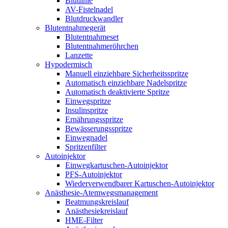
Blutlinie
AV-Fistelnadel
Blutdruckwandler
Blutentnahmegerät
Blutentnahmeset
Blutentnahmeröhrchen
Lanzette
Hypodermisch
Manuell einziehbare Sicherheitsspritze
Automatisch einziehbare Nadelspritze
Automatisch deaktivierte Spritze
Einwegspritze
Insulinspritze
Ernährungsspritze
Bewässerungsspritze
Einwegnadel
Spritzenfilter
Autoinjektor
Einwegkartuschen-Autoinjektor
PFS-Autoinjektor
Wiederverwendbarer Kartuschen-Autoinjektor
Anästhesie-Atemwegsmanagement
Beatmungskreislauf
Anästhesiekreislauf
HME-Filter