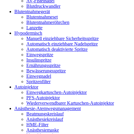
AV-Fistelnadel
Blutdruckwandler
Blutentnahmegerät
Blutentnahmeset
Blutentnahmeröhrchen
Lanzette
Hypodermisch
Manuell einziehbare Sicherheitsspritze
Automatisch einziehbare Nadelspritze
Automatisch deaktivierte Spritze
Einwegspritze
Insulinspritze
Ernährungsspritze
Bewässerungsspritze
Einwegnadel
Spritzenfilter
Autoinjektor
Einwegkartuschen-Autoinjektor
PFS-Autoinjektor
Wiederverwendbarer Kartuschen-Autoinjektor
Anästhesie-Atemwegsmanagement
Beatmungskreislauf
Anästhesiekreislauf
HME-Filter
Anästhesiemaske