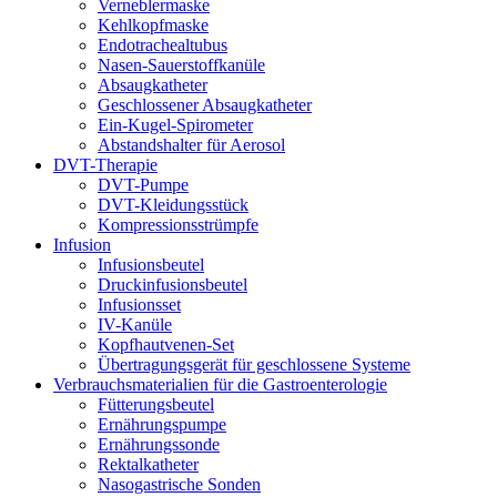
Verneblermaske
Kehlkopfmaske
Endotrachealtubus
Nasen-Sauerstoffkanüle
Absaugkatheter
Geschlossener Absaugkatheter
Ein-Kugel-Spirometer
Abstandshalter für Aerosol
DVT-Therapie
DVT-Pumpe
DVT-Kleidungsstück
Kompressionsstrümpfe
Infusion
Infusionsbeutel
Druckinfusionsbeutel
Infusionsset
IV-Kanüle
Kopfhautvenen-Set
Übertragungsgerät für geschlossene Systeme
Verbrauchsmaterialien für die Gastroenterologie
Fütterungsbeutel
Ernährungspumpe
Ernährungssonde
Rektalkatheter
Nasogastrische Sonden