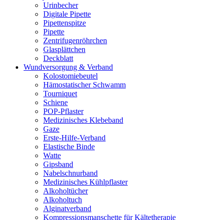
Urinbecher
Digitale Pipette
Pipettenspitze
Pipette
Zentrifugenröhrchen
Glasplättchen
Deckblatt
Wundversorgung & Verband
Kolostomiebeutel
Hämostatischer Schwamm
Tourniquet
Schiene
POP-Pflaster
Medizinisches Klebeband
Gaze
Erste-Hilfe-Verband
Elastische Binde
Watte
Gipsband
Nabelschnurband
Medizinisches Kühlpflaster
Alkoholtücher
Alkoholtuch
Alginatverband
Kompressionsmanschette für Kältetherapie