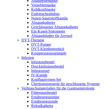
Anästhesiemaske
Verneblermaske
Kehlkopfmaske
Endotrachealtubus
Nasen-Sauerstoffkanüle
Absaugkatheter
Geschlossener Absaugkatheter
Ein-Kugel-Spirometer
Abstandshalter für Aerosol
DVT-Therapie
DVT-Pumpe
DVT-Kleidungsstück
Kompressionsstrümpfe
Infusion
Infusionsbeutel
Druckinfusionsbeutel
Infusionsset
IV-Kanüle
Kopfhautvenen-Set
Übertragungsgerät für geschlossene Systeme
Verbrauchsmaterialien für die Gastroenterologie
Fütterungsbeutel
Ernährungspumpe
Ernährungssonde
Rektalkatheter