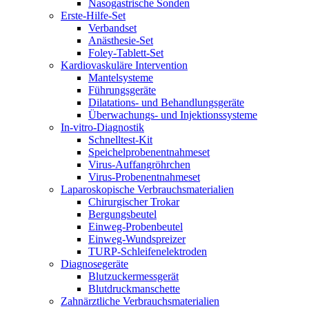
Nasogastrische Sonden
Erste-Hilfe-Set
Verbandset
Anästhesie-Set
Foley-Tablett-Set
Kardiovaskuläre Intervention
Mantelsysteme
Führungsgeräte
Dilatations- und Behandlungsgeräte
Überwachungs- und Injektionssysteme
In-vitro-Diagnostik
Schnelltest-Kit
Speichelprobenentnahmeset
Virus-Auffangröhrchen
Virus-Probenentnahmeset
Laparoskopische Verbrauchsmaterialien
Chirurgischer Trokar
Bergungsbeutel
Einweg-Probenbeutel
Einweg-Wundspreizer
TURP-Schleifenelektroden
Diagnosegeräte
Blutzuckermessgerät
Blutdruckmanschette
Zahnärztliche Verbrauchsmaterialien