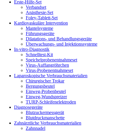
Erste-Hilfe-Set
Verbandset
Anästhesie-Set
Foley-Tablett-Set
Kardiovaskuläre Intervention
Mantelsysteme
Führungsgeräte
Dilatations- und Behandlungsgeräte
Überwachungs- und Injektionssysteme
In-vitro-Diagnostik
Schnelltest-Kit
Speichelprobenentnahmeset
Virus-Auffangröhrchen
Virus-Probenentnahmeset
Laparoskopische Verbrauchsmaterialien
Chirurgischer Trokar
Bergungsbeutel
Einweg-Probenbeutel
Einweg-Wundspreizer
TURP-Schleifenelektroden
Diagnosegeräte
Blutzuckermessgerät
Blutdruckmanschette
Zahnärztliche Verbrauchsmaterialien
Zahnnadel