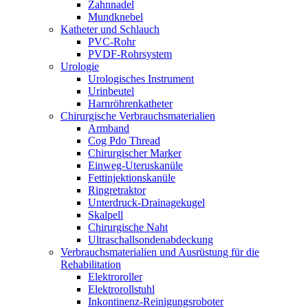
Zahnnadel
Mundknebel
Katheter und Schlauch
PVC-Rohr
PVDF-Rohrsystem
Urologie
Urologisches Instrument
Urinbeutel
Harnröhrenkatheter
Chirurgische Verbrauchsmaterialien
Armband
Cog Pdo Thread
Chirurgischer Marker
Einweg-Uteruskanüle
Fettinjektionskanüle
Ringretraktor
Unterdruck-Drainagekugel
Skalpell
Chirurgische Naht
Ultraschallsondenabdeckung
Verbrauchsmaterialien und Ausrüstung für die
Rehabilitation
Elektroroller
Elektrorollstuhl
Inkontinenz-Reinigungsroboter