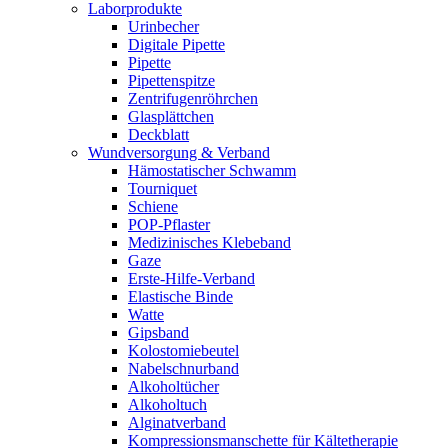
Laborprodukte
Urinbecher
Digitale Pipette
Pipette
Pipettenspitze
Zentrifugenröhrchen
Glasplättchen
Deckblatt
Wundversorgung & Verband
Hämostatischer Schwamm
Tourniquet
Schiene
POP-Pflaster
Medizinisches Klebeband
Gaze
Erste-Hilfe-Verband
Elastische Binde
Watte
Gipsband
Kolostomiebeutel
Nabelschnurband
Alkoholtücher
Alkoholtuch
Alginatverband
Kompressionsmanschette für Kältetherapie