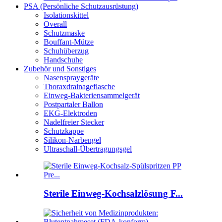
PSA (Persönliche Schutzausrüstung)
Isolationskittel
Overall
Schutzmaske
Bouffant-Mütze
Schuhüberzug
Handschuhe
Zubehör und Sonstiges
Nasenspraygeräte
Thoraxdrainageflasche
Einweg-Bakteriensammelgerät
Postpartaler Ballon
EKG-Elektroden
Nadelfreier Stecker
Schutzkappe
Silikon-Narbengel
Ultraschall-Übertragungsgel
Sterile Einweg-Kochsalzlösung F...