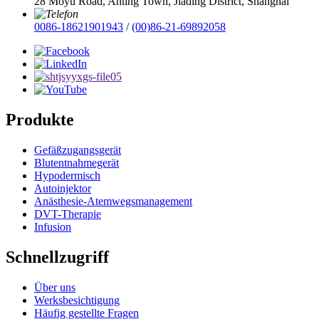
28 Moyu Road, Anting Town, Jiading District, Shanghai
0086-18621901943
/
(00)86-21-69892058
Produkte
Gefäßzugangsgerät
Blutentnahmegerät
Hypodermisch
Autoinjektor
Anästhesie-Atemwegsmanagement
DVT-Therapie
Infusion
Schnellzugriff
Über uns
Werksbesichtigung
Häufig gestellte Fragen