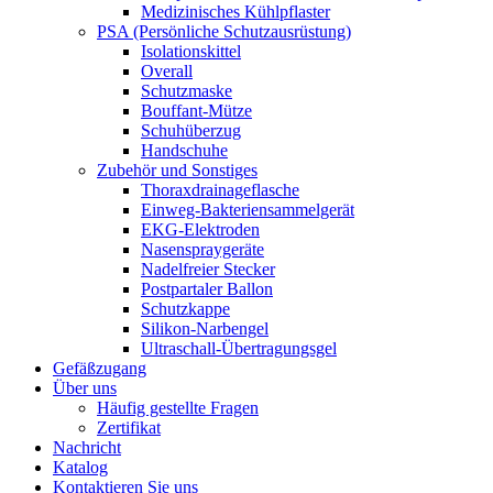
Medizinisches Kühlpflaster
PSA (Persönliche Schutzausrüstung)
Isolationskittel
Overall
Schutzmaske
Bouffant-Mütze
Schuhüberzug
Handschuhe
Zubehör und Sonstiges
Thoraxdrainageflasche
Einweg-Bakteriensammelgerät
EKG-Elektroden
Nasenspraygeräte
Nadelfreier Stecker
Postpartaler Ballon
Schutzkappe
Silikon-Narbengel
Ultraschall-Übertragungsgel
Gefäßzugang
Über uns
Häufig gestellte Fragen
Zertifikat
Nachricht
Katalog
Kontaktieren Sie uns