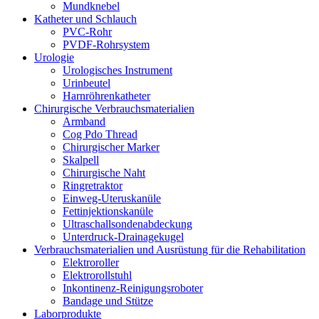
Mundknebel
Katheter und Schlauch
PVC-Rohr
PVDF-Rohrsystem
Urologie
Urologisches Instrument
Urinbeutel
Harnröhrenkatheter
Chirurgische Verbrauchsmaterialien
Armband
Cog Pdo Thread
Chirurgischer Marker
Skalpell
Chirurgische Naht
Ringretraktor
Einweg-Uteruskanüle
Fettinjektionskanüle
Ultraschallsondenabdeckung
Unterdruck-Drainagekugel
Verbrauchsmaterialien und Ausrüstung für die Rehabilitation
Elektroroller
Elektrorollstuhl
Inkontinenz-Reinigungsroboter
Bandage und Stütze
Laborprodukte