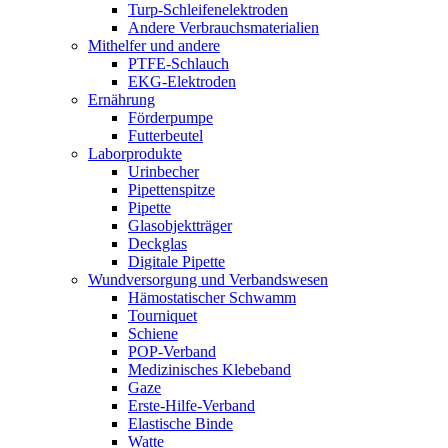
Turp-Schleifenelektroden
Andere Verbrauchsmaterialien
Mithelfer und andere
PTFE-Schlauch
EKG-Elektroden
Ernährung
Förderpumpe
Futterbeutel
Laborprodukte
Urinbecher
Pipettenspitze
Pipette
Glasobjektträger
Deckglas
Digitale Pipette
Wundversorgung und Verbandswesen
Hämostatischer Schwamm
Tourniquet
Schiene
POP-Verband
Medizinisches Klebeband
Gaze
Erste-Hilfe-Verband
Elastische Binde
Watte