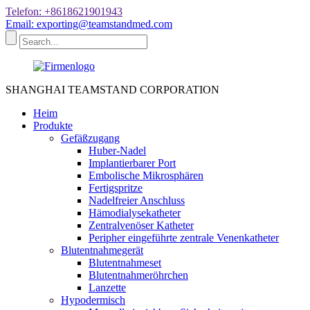
Telefon: +8618621901943
Email: exporting@teamstandmed.com
SHANGHAI TEAMSTAND CORPORATION
Heim
Produkte
Gefäßzugang
Huber-Nadel
Implantierbarer Port
Embolische Mikrosphären
Fertigspritze
Nadelfreier Anschluss
Hämodialysekatheter
Zentralvenöser Katheter
Peripher eingeführte zentrale Venenkatheter
Blutentnahmegerät
Blutentnahmeset
Blutentnahmeröhrchen
Lanzette
Hypodermisch