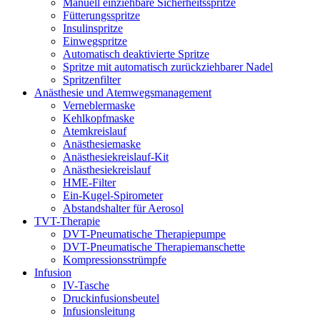
Manuell einziehbare Sicherheitsspritze
Fütterungsspritze
Insulinspritze
Einwegspritze
Automatisch deaktivierte Spritze
Spritze mit automatisch zurückziehbarer Nadel
Spritzenfilter
Anästhesie und Atemwegsmanagement
Verneblermaske
Kehlkopfmaske
Atemkreislauf
Anästhesiemaske
Anästhesiekreislauf-Kit
Anästhesiekreislauf
HME-Filter
Ein-Kugel-Spirometer
Abstandshalter für Aerosol
TVT-Therapie
DVT-Pneumatische Therapiepumpe
DVT-Pneumatische Therapiemanschette
Kompressionsstrümpfe
Infusion
IV-Tasche
Druckinfusionsbeutel
Infusionsleitung