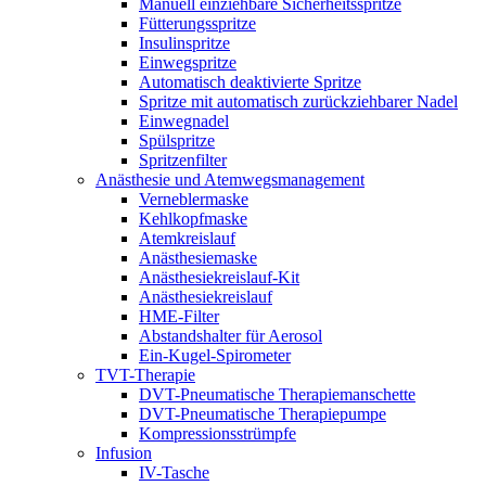
Manuell einziehbare Sicherheitsspritze
Fütterungsspritze
Insulinspritze
Einwegspritze
Automatisch deaktivierte Spritze
Spritze mit automatisch zurückziehbarer Nadel
Einwegnadel
Spülspritze
Spritzenfilter
Anästhesie und Atemwegsmanagement
Verneblermaske
Kehlkopfmaske
Atemkreislauf
Anästhesiemaske
Anästhesiekreislauf-Kit
Anästhesiekreislauf
HME-Filter
Abstandshalter für Aerosol
Ein-Kugel-Spirometer
TVT-Therapie
DVT-Pneumatische Therapiemanschette
DVT-Pneumatische Therapiepumpe
Kompressionsstrümpfe
Infusion
IV-Tasche