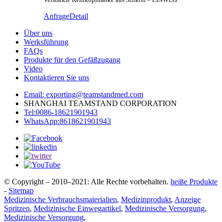
Anfrage
Detail
Über uns
Werksführung
FAQs
Produkte für den Gefäßzugang
Video
Kontaktieren Sie uns
Email: exporting@teamstandmed.com
SHANGHAI TEAMSTAND CORPORATION
Tel:0086-18621901943
WhatsApp:8618621901943
© Copyright – 2010–2021: Alle Rechte vorbehalten.
heiße Produkte
-
Sitemap
Medizinische Verbrauchsmaterialien
,
Medizinprodukt
,
Anzeige
Spritzen
,
Medizinische Einwegartikel
,
Medizinische Versorgung
,
Medizinische Versorgung
,