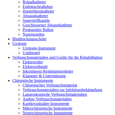
Rektalkatheter
Endotrachealtubus
Harnröhrenkatheter
Absaugkatheter
Sauerstoffkanüle
Geschlossener Absaugkatheter
Postpartaler Ballon
Nasensonden
Blutdruckmanschette
Urologie
Urologie-Instrument
Urinbeutel
Verbrauchsmaterialien und Geräte für die Rehabilitation
Elektroroller
Elektrorollstuhl
Inkontinenz-Reinigungsroboter
Klammer & Unterstützung
Chirurgische Instrumente
Chirurgisches Verbrauchsmaterial
Verbrauchsmaterialien zur Infektionsbekämpfung
Laparoskopische Verbrauchsmaterialien
Andere Verbrauchsmaterialien
Kardiovaskuläre Instrumente
Mikrochirurgische Instrumente
Neurochirurgische Instrumente