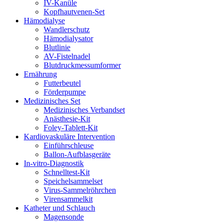
IV-Kanüle
Kopfhautvenen-Set
Hämodialyse
Wandlerschutz
Hämodialysator
Blutlinie
AV-Fistelnadel
Blutdruckmessumformer
Ernährung
Futterbeutel
Förderpumpe
Medizinisches Set
Medizinisches Verbandset
Anästhesie-Kit
Foley-Tablett-Kit
Kardiovaskuläre Intervention
Einführschleuse
Ballon-Aufblasgeräte
In-vitro-Diagnostik
Schnelltest-Kit
Speichelsammelset
Virus-Sammelröhrchen
Virensammelkit
Katheter und Schlauch
Magensonde