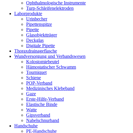
Ophthalmologische Instrumente
Turp-Schleifenelektroden
Laborprodukte
Urinbecher
Pipettenspitze
Pipette
Glasobjektträger
Deckglas
Digitale Pipette
Thoraxdrainageflasche
Wundversorgung und Verbandswesen
Kolostomiebeutel
Hämostatischer Schwamm
Tourniquet
Schiene
POP-Verband
Medizinisches Klebeband
Gaze
Erste-Hilfe-Verband
Elastische Binde
Watte
Gipsverband
Nabelschnurband
Handschuhe
PE-Handschuhe