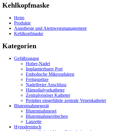
Kehlkopfmaske
Heim
Produkte
Anästhesie und Atemwegsmanagement
Kehlkopfmaske
Kategorien
Gefäßzugang
Huber-Nadel
Implantierbarer Port
Embolische Mikrosphären
Fertigspritze
Nadelfreier Anschluss
Hämodialysekatheter
Zentralvenöser Katheter
Peripher eingeführte zentrale Venenkatheter
Blutentnahmegerät
Blutentnahmeset
Blutentnahmeröhrchen
Lanzette
Hypodermisch