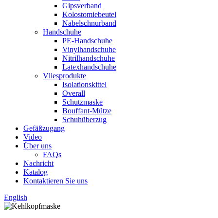
Gipsverband
Kolostomiebeutel
Nabelschnurband
Handschuhe
PE-Handschuhe
Vinylhandschuhe
Nitrilhandschuhe
Latexhandschuhe
Vliesprodukte
Isolationskittel
Overall
Schutzmaske
Bouffant-Mütze
Schuhüberzug
Gefäßzugang
Video
Über uns
FAQs
Nachricht
Katalog
Kontaktieren Sie uns
English