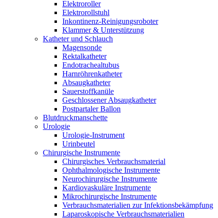
Elektroroller
Elektrorollstuhl
Inkontinenz-Reinigungsroboter
Klammer & Unterstützung
Katheter und Schlauch
Magensonde
Rektalkatheter
Endotrachealtubus
Harnröhrenkatheter
Absaugkatheter
Sauerstoffkanüle
Geschlossener Absaugkatheter
Postpartaler Ballon
Blutdruckmanschette
Urologie
Urologie-Instrument
Urinbeutel
Chirurgische Instrumente
Chirurgisches Verbrauchsmaterial
Ophthalmologische Instrumente
Neurochirurgische Instrumente
Kardiovaskuläre Instrumente
Mikrochirurgische Instrumente
Verbrauchsmaterialien zur Infektionsbekämpfung
Laparoskopische Verbrauchsmaterialien