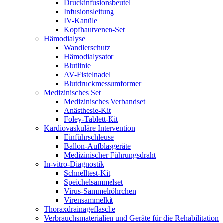
Druckinfusionsbeutel
Infusionsleitung
IV-Kanüle
Kopfhautvenen-Set
Hämodialyse
Wandlerschutz
Hämodialysator
Blutlinie
AV-Fistelnadel
Blutdruckmessumformer
Medizinisches Set
Medizinisches Verbandset
Anästhesie-Kit
Foley-Tablett-Kit
Kardiovaskuläre Intervention
Einführschleuse
Ballon-Aufblasgeräte
Medizinischer Führungsdraht
In-vitro-Diagnostik
Schnelltest-Kit
Speichelsammelset
Virus-Sammelröhrchen
Virensammelkit
Thoraxdrainageflasche
Verbrauchsmaterialien und Geräte für die Rehabilitation