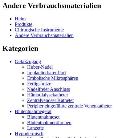
Andere Verbrauchsmaterialien
Heim
Produkte
Chirurgische Instrumente
Andere Verbrauchsmaterialien
Kategorien
Gefäßzugang
Huber-Nadel
Implantierbarer Port
Embolische Mikrosphären
Fertigspritze
Nadelfreier Anschluss
Hämodialysekatheter
Zentralvenöser Katheter
Peripher eingeführte zentrale Venenkatheter
Blutentnahmegerät
Blutentnahmeset
Blutentnahmeröhrchen
Lanzette
Hypodermisch