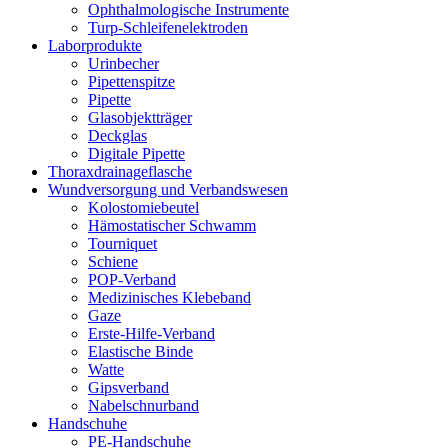
Ophthalmologische Instrumente
Turp-Schleifenelektroden
Laborprodukte
Urinbecher
Pipettenspitze
Pipette
Glasobjektträger
Deckglas
Digitale Pipette
Thoraxdrainageflasche
Wundversorgung und Verbandswesen
Kolostomiebeutel
Hämostatischer Schwamm
Tourniquet
Schiene
POP-Verband
Medizinisches Klebeband
Gaze
Erste-Hilfe-Verband
Elastische Binde
Watte
Gipsverband
Nabelschnurband
Handschuhe
PE-Handschuhe