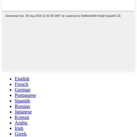
English
French
German
Portuguese
Spanish
Russian
Japanese
Korean
Arabic
Irish
Greek