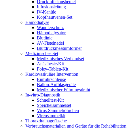
Druckinfusionsbeutel
Infusionsleitung
IV-Kanüle
Kopfhautvenen-Set
Hämodialyse
Wandlerschutz
Hämodialysator
Blutlinie
AV-Fistelnadel
Blutdruckmessumformer
Medizinisches Set
Medizinisches Verbandset
Anästhesie-Kit
Foley-Tablett-Kit
Kardiovaskuläre Intervention
Einführschleuse
Ballon-Aufblasgeräte
Medizinischer Führungsdraht
In-vitro-Diagnostik
Schnelltest-Kit
Speichelsammelset
Virus-Sammelröhrchen
Virensammelkit
Thoraxdrainageflasche
Verbrauchsmaterialien und Geräte für die Rehabilitation