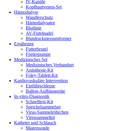
IV-Kanüle
Kopfhautvenen-Set
Hämodialyse
Wandlerschutz
Hämodialysator
Blutlinie
AV-Fistelnadel
Blutdruckmessumformer
Ernährung
Futterbeutel
Förderpumpe
Medizinisches Set
Medizinisches Verbandset
Anästhesie-Kit
Foley-Tablett-Kit
Kardiovaskuläre Intervention
Einführschleuse
Ballon-Aufblasgeräte
In-vitro-Diagnostik
Schnelltest-Kit
Speichelsammelset
Virus-Sammelröhrchen
Virensammelkit
Katheter und Schlauch
Magensonde