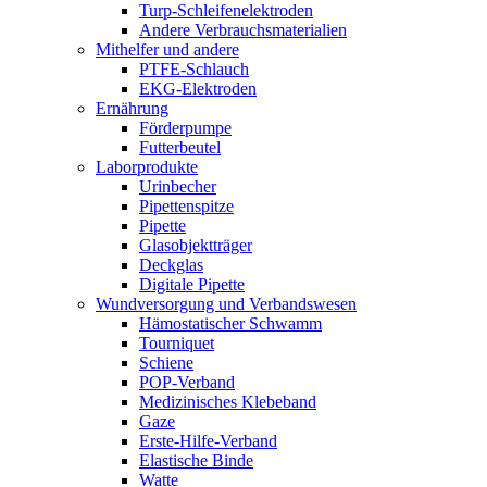
Turp-Schleifenelektroden
Andere Verbrauchsmaterialien
Mithelfer und andere
PTFE-Schlauch
EKG-Elektroden
Ernährung
Förderpumpe
Futterbeutel
Laborprodukte
Urinbecher
Pipettenspitze
Pipette
Glasobjektträger
Deckglas
Digitale Pipette
Wundversorgung und Verbandswesen
Hämostatischer Schwamm
Tourniquet
Schiene
POP-Verband
Medizinisches Klebeband
Gaze
Erste-Hilfe-Verband
Elastische Binde
Watte