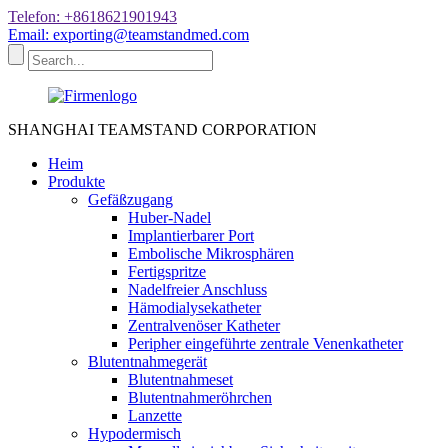
Telefon: +8618621901943
Email: exporting@teamstandmed.com
SHANGHAI TEAMSTAND CORPORATION
Heim
Produkte
Gefäßzugang
Huber-Nadel
Implantierbarer Port
Embolische Mikrosphären
Fertigspritze
Nadelfreier Anschluss
Hämodialysekatheter
Zentralvenöser Katheter
Peripher eingeführte zentrale Venenkatheter
Blutentnahmegerät
Blutentnahmeset
Blutentnahmeröhrchen
Lanzette
Hypodermisch