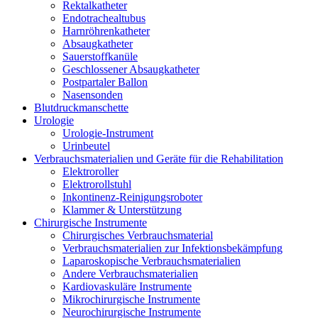
Rektalkatheter
Endotrachealtubus
Harnröhrenkatheter
Absaugkatheter
Sauerstoffkanüle
Geschlossener Absaugkatheter
Postpartaler Ballon
Nasensonden
Blutdruckmanschette
Urologie
Urologie-Instrument
Urinbeutel
Verbrauchsmaterialien und Geräte für die Rehabilitation
Elektroroller
Elektrorollstuhl
Inkontinenz-Reinigungsroboter
Klammer & Unterstützung
Chirurgische Instrumente
Chirurgisches Verbrauchsmaterial
Verbrauchsmaterialien zur Infektionsbekämpfung
Laparoskopische Verbrauchsmaterialien
Andere Verbrauchsmaterialien
Kardiovaskuläre Instrumente
Mikrochirurgische Instrumente
Neurochirurgische Instrumente