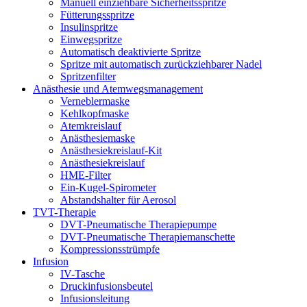
Manuell einziehbare Sicherheitsspritze
Fütterungsspritze
Insulinspritze
Einwegspritze
Automatisch deaktivierte Spritze
Spritze mit automatisch zurückziehbarer Nadel
Spritzenfilter
Anästhesie und Atemwegsmanagement
Verneblermaske
Kehlkopfmaske
Atemkreislauf
Anästhesiemaske
Anästhesiekreislauf-Kit
Anästhesiekreislauf
HME-Filter
Ein-Kugel-Spirometer
Abstandshalter für Aerosol
TVT-Therapie
DVT-Pneumatische Therapiepumpe
DVT-Pneumatische Therapiemanschette
Kompressionsstrümpfe
Infusion
IV-Tasche
Druckinfusionsbeutel
Infusionsleitung