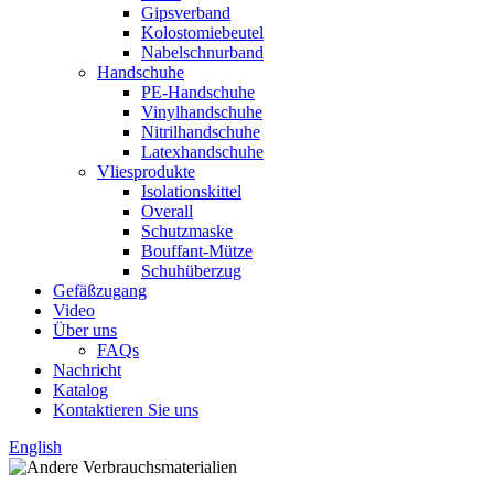
Gipsverband
Kolostomiebeutel
Nabelschnurband
Handschuhe
PE-Handschuhe
Vinylhandschuhe
Nitrilhandschuhe
Latexhandschuhe
Vliesprodukte
Isolationskittel
Overall
Schutzmaske
Bouffant-Mütze
Schuhüberzug
Gefäßzugang
Video
Über uns
FAQs
Nachricht
Katalog
Kontaktieren Sie uns
English