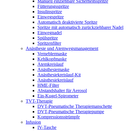
Manuell einziehbare Sicherheitsspritze
Fütterungsspritze
Insulinspritze
Einwegspritze
Automatisch deaktivierte Spritze
Spritze mit automatisch zurückziehbarer Nadel
Einwegnadel
Spülspritze
Spritzenfilter
Anästhesie und Atemwegsmanagement
Verneblermaske
Kehlkopfmaske
Atemkreislauf
Anästhesiemaske
Anästhesiekreislauf-Kit
Anästhesiekreislauf
HME-Filter
Abstandshalter für Aerosol
Ein-Kugel-Spirometer
TVT-Therapie
DVT-Pneumatische Therapiemanschette
DVT-Pneumatische Therapiepumpe
Kompressionsstrümpfe
Infusion
IV-Tasche