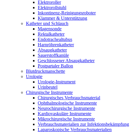
Elektroroller
Elektrorollstuhl
Inkontinenz-Reinigungsroboter
Klammer & Unterstützung
Katheter und Schlauch
Magensonde
Rektalkatheter
Endotrachealtubus
Harnröhrenkatheter
Absaugkatheter
Sauerstoffkanüle
Geschlossener Absaugkatheter
Postpartaler Ballon
Blutdruckmanschette
Urologie
Urologie-Instrument
Urinbeutel
Chirurgische Instrumente
Chirurgisches Verbrauchsmaterial
Ophthalmologische Instrumente
Neurochirurgische Instrumente
Kardiovaskuläre Instrumente
Mikrochirurgische Instrumente
Verbrauchsmaterialien zur Infektionsbekämpfung
Laparoskopische Verbrauchsmaterialien