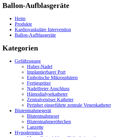
Ballon-Aufblasgeräte
Heim
Produkte
Kardiovaskuläre Intervention
Ballon-Aufblasgeräte
Kategorien
Gefäßzugang
Huber-Nadel
Implantierbarer Port
Embolische Mikrosphären
Fertigspritze
Nadelfreier Anschluss
Hämodialysekatheter
Zentralvenöser Katheter
Peripher eingeführte zentrale Venenkatheter
Blutentnahmegerät
Blutentnahmeset
Blutentnahmeröhrchen
Lanzette
Hypodermisch