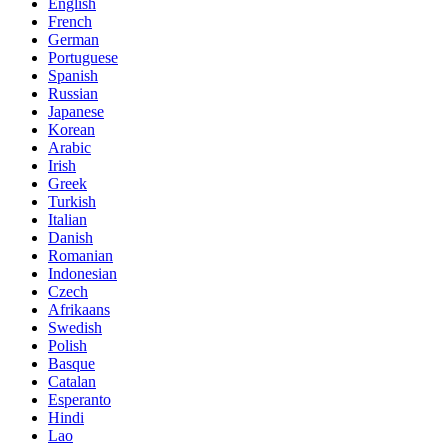
English
French
German
Portuguese
Spanish
Russian
Japanese
Korean
Arabic
Irish
Greek
Turkish
Italian
Danish
Romanian
Indonesian
Czech
Afrikaans
Swedish
Polish
Basque
Catalan
Esperanto
Hindi
Lao