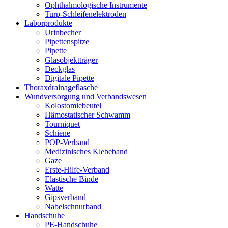
Ophthalmologische Instrumente
Turp-Schleifenelektroden
Laborprodukte
Urinbecher
Pipettenspitze
Pipette
Glasobjektträger
Deckglas
Digitale Pipette
Thoraxdrainageflasche
Wundversorgung und Verbandswesen
Kolostomiebeutel
Hämostatischer Schwamm
Tourniquet
Schiene
POP-Verband
Medizinisches Klebeband
Gaze
Erste-Hilfe-Verband
Elastische Binde
Watte
Gipsverband
Nabelschnurband
Handschuhe
PE-Handschuhe