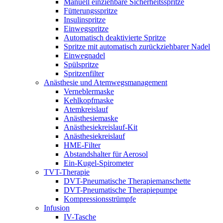
Manuell einziehbare Sicherheitsspritze
Fütterungsspritze
Insulinspritze
Einwegspritze
Automatisch deaktivierte Spritze
Spritze mit automatisch zurückziehbarer Nadel
Einwegnadel
Spülspritze
Spritzenfilter
Anästhesie und Atemwegsmanagement
Verneblermaske
Kehlkopfmaske
Atemkreislauf
Anästhesiemaske
Anästhesiekreislauf-Kit
Anästhesiekreislauf
HME-Filter
Abstandshalter für Aerosol
Ein-Kugel-Spirometer
TVT-Therapie
DVT-Pneumatische Therapiemanschette
DVT-Pneumatische Therapiepumpe
Kompressionsstrümpfe
Infusion
IV-Tasche