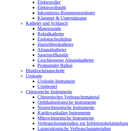
Elektroroller
Elektrorollstuhl
Inkontinenz-Reinigungsroboter
Klammer & Unterstützung
Katheter und Schlauch
Magensonde
Rektalkatheter
Endotrachealtubus
Harnröhrenkatheter
Absaugkatheter
Sauerstoffkanüle
Geschlossener Absaugkatheter
Postpartaler Ballon
Blutdruckmanschette
Urologie
Urologie-Instrument
Urinbeutel
Chirurgische Instrumente
Chirurgisches Verbrauchsmaterial
Ophthalmologische Instrumente
Neurochirurgische Instrumente
Kardiovaskuläre Instrumente
Mikrochirurgische Instrumente
Verbrauchsmaterialien zur Infektionsbekämpfung
Laparoskopische Verbrauchsmaterialien