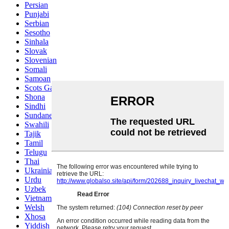
Persian
Punjabi
Serbian
Sesotho
Sinhala
Slovak
Slovenian
Somali
Samoan
Scots Gaelic
Shona
Sindhi
Sundanese
Swahili
Tajik
Tamil
Telugu
Thai
Ukrainian
Urdu
Uzbek
Vietnamese
Welsh
Xhosa
Yiddish