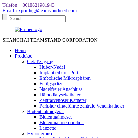
Telefon: +8618621901943
Email: exporting@teamstandmed.com
SHANGHAI TEAMSTAND CORPORATION
Heim
Produkte
Gefäßzugang
Huber-Nadel
Implantierbarer Port
Embolische Mikrosphären
Fertigspritze
Nadelfreier Anschluss
Hämodialysekatheter
Zentralvenöser Katheter
Peripher eingeführte zentrale Venenkatheter
Blutentnahmegerät
Blutentnahmeset
Blutentnahmeröhrchen
Lanzette
Hypodermisch