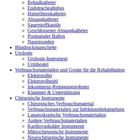
Rektalkatheter
Endotrachealtubus
Harnröhrenkatheter
Absaugkatheter
Sauerstoffkanüle
Geschlossener Absaugkatheter
Postpartaler Ballon
Nasensonden
Blutdruckmanschette
Urologie
Urologie-Instrument
Urinbeutel
Verbrauchsmaterialien und Geräte für die Rehabilitation
Elektroroller
Elektrorollstuhl
Inkontinenz-Reinigungsroboter
Klammer & Unterstützung
Chirurgische Instrumente
Chirurgisches Verbrauchsmaterial
Verbrauchsmaterialien zur Infektionsbekämpfung
Laparoskopische Verbrauchsmaterialien
Andere Verbrauchsmaterialien
Kardiovaskuläre Instrumente
Mikrochirurgische Instrumente
Neurochirurgische Instrumente