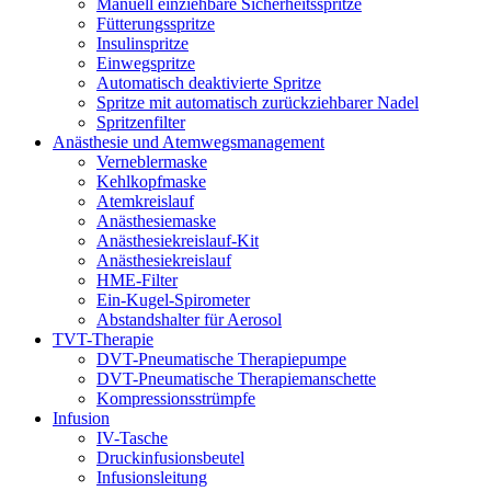
Manuell einziehbare Sicherheitsspritze
Fütterungsspritze
Insulinspritze
Einwegspritze
Automatisch deaktivierte Spritze
Spritze mit automatisch zurückziehbarer Nadel
Spritzenfilter
Anästhesie und Atemwegsmanagement
Verneblermaske
Kehlkopfmaske
Atemkreislauf
Anästhesiemaske
Anästhesiekreislauf-Kit
Anästhesiekreislauf
HME-Filter
Ein-Kugel-Spirometer
Abstandshalter für Aerosol
TVT-Therapie
DVT-Pneumatische Therapiepumpe
DVT-Pneumatische Therapiemanschette
Kompressionsstrümpfe
Infusion
IV-Tasche
Druckinfusionsbeutel
Infusionsleitung