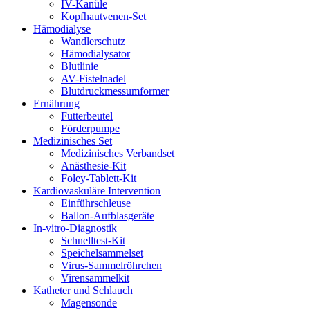
IV-Kanüle
Kopfhautvenen-Set
Hämodialyse
Wandlerschutz
Hämodialysator
Blutlinie
AV-Fistelnadel
Blutdruckmessumformer
Ernährung
Futterbeutel
Förderpumpe
Medizinisches Set
Medizinisches Verbandset
Anästhesie-Kit
Foley-Tablett-Kit
Kardiovaskuläre Intervention
Einführschleuse
Ballon-Aufblasgeräte
In-vitro-Diagnostik
Schnelltest-Kit
Speichelsammelset
Virus-Sammelröhrchen
Virensammelkit
Katheter und Schlauch
Magensonde