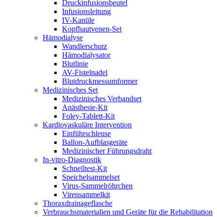
Druckinfusionsbeutel
Infusionsleitung
IV-Kanüle
Kopfhautvenen-Set
Hämodialyse
Wandlerschutz
Hämodialysator
Blutlinie
AV-Fistelnadel
Blutdruckmessumformer
Medizinisches Set
Medizinisches Verbandset
Anästhesie-Kit
Foley-Tablett-Kit
Kardiovaskuläre Intervention
Einführschleuse
Ballon-Aufblasgeräte
Medizinischer Führungsdraht
In-vitro-Diagnostik
Schnelltest-Kit
Speichelsammelset
Virus-Sammelröhrchen
Virensammelkit
Thoraxdrainageflasche
Verbrauchsmaterialien und Geräte für die Rehabilitation