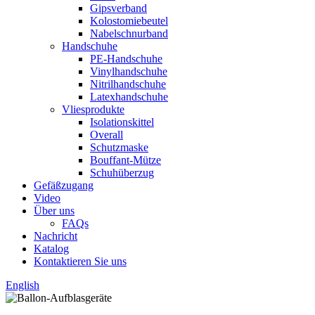
Gipsverband
Kolostomiebeutel
Nabelschnurband
Handschuhe
PE-Handschuhe
Vinylhandschuhe
Nitrilhandschuhe
Latexhandschuhe
Vliesprodukte
Isolationskittel
Overall
Schutzmaske
Bouffant-Mütze
Schuhüberzug
Gefäßzugang
Video
Über uns
FAQs
Nachricht
Katalog
Kontaktieren Sie uns
English