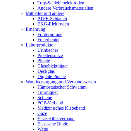
Turp-Schleifenelektroden
Andere Verbrauchsmaterialien
Mithelfer und andere
PTFE-Schlauch
EKG-Elektroden
Ernährung
Förderpumpe
Futterbeutel
Laborprodukte
Urinbecher
Pipettenspitze
Pipette
Glasobjektträger
Deckglas
Digitale Pipette
Wundversorgung und Verbandswesen
Hämostatischer Schwamm
Tourniquet
Schiene
POP-Verband
Medizinisches Klebeband
Gaze
Erste-Hilfe-Verband
Elastische Binde
Watte