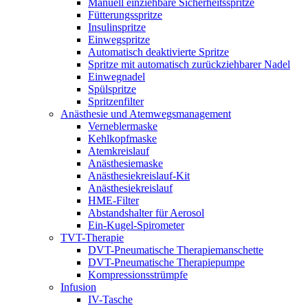
Manuell einziehbare Sicherheitsspritze
Fütterungsspritze
Insulinspritze
Einwegspritze
Automatisch deaktivierte Spritze
Spritze mit automatisch zurückziehbarer Nadel
Einwegnadel
Spülspritze
Spritzenfilter
Anästhesie und Atemwegsmanagement
Verneblermaske
Kehlkopfmaske
Atemkreislauf
Anästhesiemaske
Anästhesiekreislauf-Kit
Anästhesiekreislauf
HME-Filter
Abstandshalter für Aerosol
Ein-Kugel-Spirometer
TVT-Therapie
DVT-Pneumatische Therapiemanschette
DVT-Pneumatische Therapiepumpe
Kompressionsstrümpfe
Infusion
IV-Tasche