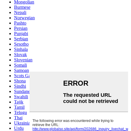
Mongolian
Burmese
Nepali
Norwegian
Pashto
Persian
Punjabi
Serbian
Sesotho
Sinhala
Slovak
Slovenian
Somali
Samoan
Scots Gaelic
Shona
Sindhi
Sundanese
Swahili
Tajik
Tamil
Telugu
Thai
Ukrainian
Urdu