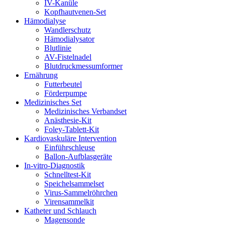
IV-Kanüle
Kopfhautvenen-Set
Hämodialyse
Wandlerschutz
Hämodialysator
Blutlinie
AV-Fistelnadel
Blutdruckmessumformer
Ernährung
Futterbeutel
Förderpumpe
Medizinisches Set
Medizinisches Verbandset
Anästhesie-Kit
Foley-Tablett-Kit
Kardiovaskuläre Intervention
Einführschleuse
Ballon-Aufblasgeräte
In-vitro-Diagnostik
Schnelltest-Kit
Speichelsammelset
Virus-Sammelröhrchen
Virensammelkit
Katheter und Schlauch
Magensonde