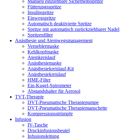
Manuell einziehbare Sicherheitsspritze
Fütterungsspritze
Insulinspritze
Einwegspritze
Automatisch deaktivierte Spritze
Spritze mit automatisch zurückziehbarer Nadel
Spritzenfilter
Anästhesie und Atemwegsmanagement
Verneblermaske
Kehlkopfmaske
Atemkreislauf
Anästhesiemaske
Anästhesiekreislauf-Kit
Anästhesiekreislauf
HME-Filter
Ein-Kugel-Spirometer
Abstandshalter für Aerosol
TVT-Therapie
DVT-Pneumatische Therapiepumpe
DVT-Pneumatische Therapiemanschette
Kompressionsstrümpfe
Infusion
IV-Tasche
Druckinfusionsbeutel
Infusionsleitung