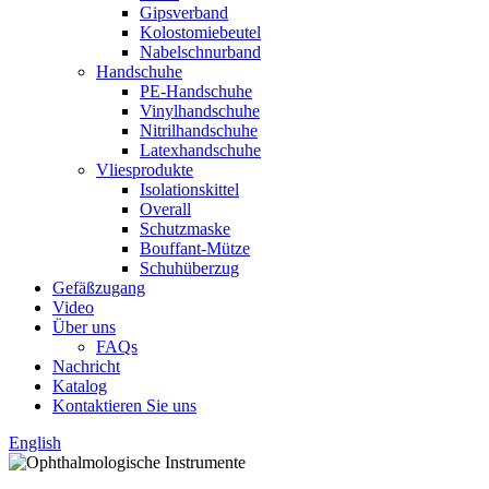
Gipsverband
Kolostomiebeutel
Nabelschnurband
Handschuhe
PE-Handschuhe
Vinylhandschuhe
Nitrilhandschuhe
Latexhandschuhe
Vliesprodukte
Isolationskittel
Overall
Schutzmaske
Bouffant-Mütze
Schuhüberzug
Gefäßzugang
Video
Über uns
FAQs
Nachricht
Katalog
Kontaktieren Sie uns
English