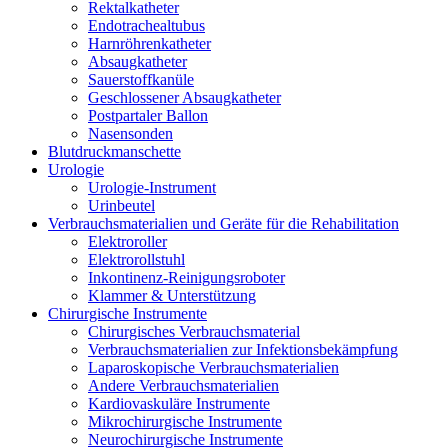
Rektalkatheter
Endotrachealtubus
Harnröhrenkatheter
Absaugkatheter
Sauerstoffkanüle
Geschlossener Absaugkatheter
Postpartaler Ballon
Nasensonden
Blutdruckmanschette
Urologie
Urologie-Instrument
Urinbeutel
Verbrauchsmaterialien und Geräte für die Rehabilitation
Elektroroller
Elektrorollstuhl
Inkontinenz-Reinigungsroboter
Klammer & Unterstützung
Chirurgische Instrumente
Chirurgisches Verbrauchsmaterial
Verbrauchsmaterialien zur Infektionsbekämpfung
Laparoskopische Verbrauchsmaterialien
Andere Verbrauchsmaterialien
Kardiovaskuläre Instrumente
Mikrochirurgische Instrumente
Neurochirurgische Instrumente