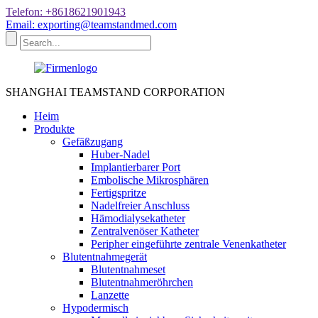
Telefon: +8618621901943
Email: exporting@teamstandmed.com
SHANGHAI TEAMSTAND CORPORATION
Heim
Produkte
Gefäßzugang
Huber-Nadel
Implantierbarer Port
Embolische Mikrosphären
Fertigspritze
Nadelfreier Anschluss
Hämodialysekatheter
Zentralvenöser Katheter
Peripher eingeführte zentrale Venenkatheter
Blutentnahmegerät
Blutentnahmeset
Blutentnahmeröhrchen
Lanzette
Hypodermisch