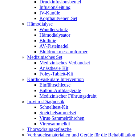
Druckinfusionsbeutel
Infusionsleitung
IV-Kanüle
Kopfhautvenen-Set
Hämodialyse
Wandlerschutz
Hämodialysator
Blutlinie
AV-Fistelnadel
Blutdruckmessumformer
Medizinisches Set
Medizinisches Verbandset
Anästhesie-Kit
Foley-Tablett-Kit
Kardiovaskuläre Intervention
Einführschleuse
Ballon-Aufblasgeräte
Medizinischer Führungsdraht
In-vitro-Diagnostik
Schnelltest-Kit
Speichelsammelset
Virus-Sammelröhrchen
Virensammelkit
Thoraxdrainageflasche
Verbrauchsmaterialien und Geräte für die Rehabilitation