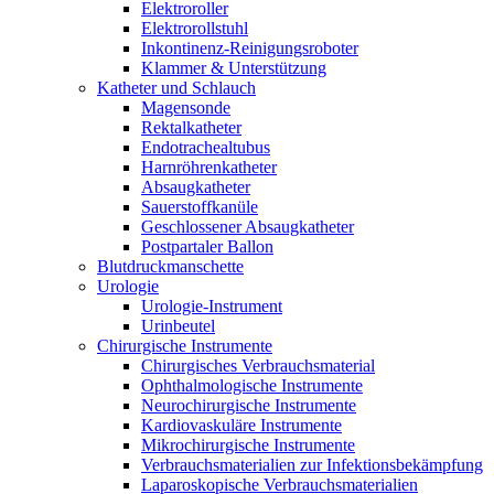
Elektroroller
Elektrorollstuhl
Inkontinenz-Reinigungsroboter
Klammer & Unterstützung
Katheter und Schlauch
Magensonde
Rektalkatheter
Endotrachealtubus
Harnröhrenkatheter
Absaugkatheter
Sauerstoffkanüle
Geschlossener Absaugkatheter
Postpartaler Ballon
Blutdruckmanschette
Urologie
Urologie-Instrument
Urinbeutel
Chirurgische Instrumente
Chirurgisches Verbrauchsmaterial
Ophthalmologische Instrumente
Neurochirurgische Instrumente
Kardiovaskuläre Instrumente
Mikrochirurgische Instrumente
Verbrauchsmaterialien zur Infektionsbekämpfung
Laparoskopische Verbrauchsmaterialien