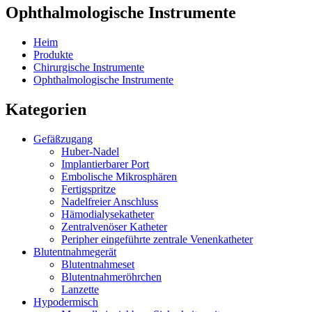
Ophthalmologische Instrumente
Heim
Produkte
Chirurgische Instrumente
Ophthalmologische Instrumente
Kategorien
Gefäßzugang
Huber-Nadel
Implantierbarer Port
Embolische Mikrosphären
Fertigspritze
Nadelfreier Anschluss
Hämodialysekatheter
Zentralvenöser Katheter
Peripher eingeführte zentrale Venenkatheter
Blutentnahmegerät
Blutentnahmeset
Blutentnahmeröhrchen
Lanzette
Hypodermisch