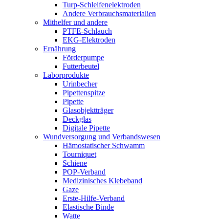
Turp-Schleifenelektroden
Andere Verbrauchsmaterialien
Mithelfer und andere
PTFE-Schlauch
EKG-Elektroden
Ernährung
Förderpumpe
Futterbeutel
Laborprodukte
Urinbecher
Pipettenspitze
Pipette
Glasobjektträger
Deckglas
Digitale Pipette
Wundversorgung und Verbandswesen
Hämostatischer Schwamm
Tourniquet
Schiene
POP-Verband
Medizinisches Klebeband
Gaze
Erste-Hilfe-Verband
Elastische Binde
Watte