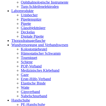
Ophthalmologische Instrumente
Turp-Schleifenelektroden
Laborprodukte
Urinbecher
Pipettenspitze
Pipette
Glasobjektträger
Deckglas
Digitale Pipette
Thoraxdrainageflasche
Wundversorgung und Verbandswesen
Kolostomiebeutel
Hämostatischer Schwamm
Tourniquet
Schiene
POP-Verband
Medizinisches Klebeband
Gaze
Erste-Hilfe-Verband
Elastische Binde
Watte
Gipsverband
Nabelschnurband
Handschuhe
PE-Handschuhe