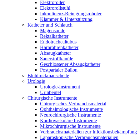
Elektroroller
Elektrorollstuhl
Inkontinenz-Reinigungsroboter
Klammer & Unterstützung
Katheter und Schlauch
Magensonde
Rektalkatheter
Endotrachealtubus
Harnröhrenkatheter
Absaugkatheter
Sauerstoffkanüle
Geschlossener Absaugkatheter
Postpartaler Ballon
Blutdruckmanschette
Urologie
Urologie-Instrument
Urinbeutel
Chirurgische Instrumente
Chirurgisches Verbrauchsmaterial
Ophthalmologische Instrumente
Neurochirurgische Instrumente
Kardiovaskuläre Instrumente
Mikrochirurgische Instrumente
Verbrauchsmaterialien zur Infektionsbekämpfung
Laparoskopische Verbrauchsmaterialien