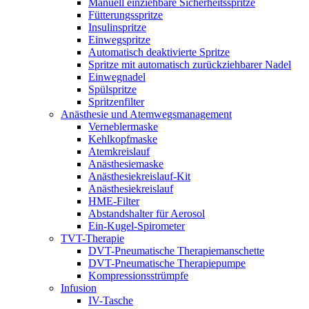
Manuell einziehbare Sicherheitsspritze
Fütterungsspritze
Insulinspritze
Einwegspritze
Automatisch deaktivierte Spritze
Spritze mit automatisch zurückziehbarer Nadel
Einwegnadel
Spülspritze
Spritzenfilter
Anästhesie und Atemwegsmanagement
Verneblermaske
Kehlkopfmaske
Atemkreislauf
Anästhesiemaske
Anästhesiekreislauf-Kit
Anästhesiekreislauf
HME-Filter
Abstandshalter für Aerosol
Ein-Kugel-Spirometer
TVT-Therapie
DVT-Pneumatische Therapiemanschette
DVT-Pneumatische Therapiepumpe
Kompressionsstrümpfe
Infusion
IV-Tasche