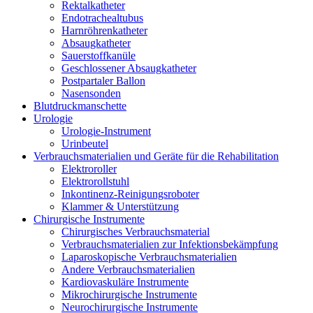
Rektalkatheter
Endotrachealtubus
Harnröhrenkatheter
Absaugkatheter
Sauerstoffkanüle
Geschlossener Absaugkatheter
Postpartaler Ballon
Nasensonden
Blutdruckmanschette
Urologie
Urologie-Instrument
Urinbeutel
Verbrauchsmaterialien und Geräte für die Rehabilitation
Elektroroller
Elektrorollstuhl
Inkontinenz-Reinigungsroboter
Klammer & Unterstützung
Chirurgische Instrumente
Chirurgisches Verbrauchsmaterial
Verbrauchsmaterialien zur Infektionsbekämpfung
Laparoskopische Verbrauchsmaterialien
Andere Verbrauchsmaterialien
Kardiovaskuläre Instrumente
Mikrochirurgische Instrumente
Neurochirurgische Instrumente