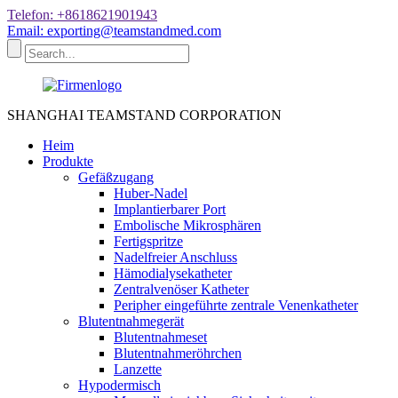
Telefon: +8618621901943
Email: exporting@teamstandmed.com
SHANGHAI TEAMSTAND CORPORATION
Heim
Produkte
Gefäßzugang
Huber-Nadel
Implantierbarer Port
Embolische Mikrosphären
Fertigspritze
Nadelfreier Anschluss
Hämodialysekatheter
Zentralvenöser Katheter
Peripher eingeführte zentrale Venenkatheter
Blutentnahmegerät
Blutentnahmeset
Blutentnahmeröhrchen
Lanzette
Hypodermisch