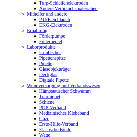
Turp-Schleifenelektroden
Andere Verbrauchsmaterialien
Mithelfer und andere
PTFE-Schlauch
EKG-Elektroden
Ernährung
Förderpumpe
Futterbeutel
Laborprodukte
Urinbecher
Pipettenspitze
Pipette
Glasobjektträger
Deckglas
Digitale Pipette
Wundversorgung und Verbandswesen
Hämostatischer Schwamm
Tourniquet
Schiene
POP-Verband
Medizinisches Klebeband
Gaze
Erste-Hilfe-Verband
Elastische Binde
Watte