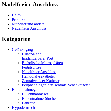
Nadelfreier Anschluss
Heim
Produkte
Mithelfer und andere
Nadelfreier Anschluss
Kategorien
Gefäßzugang
Huber-Nadel
Implantierbarer Port
Embolische Mikrosphären
Fertigspritze
Nadelfreier Anschluss
Hämodialysekatheter
Zentralvenöser Katheter
Peripher eingeführte zentrale Venenkatheter
Blutentnahmegerät
Blutentnahmeset
Blutentnahmeröhrchen
Lanzette
Hypodermisch