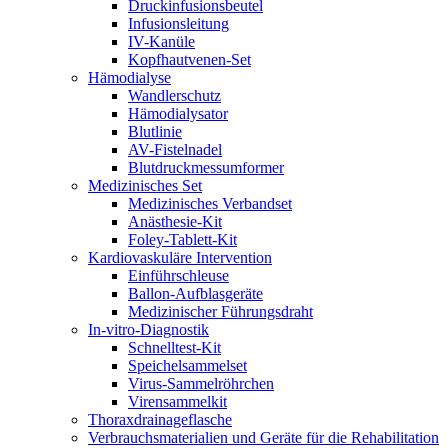
Druckinfusionsbeutel
Infusionsleitung
IV-Kanüle
Kopfhautvenen-Set
Hämodialyse
Wandlerschutz
Hämodialysator
Blutlinie
AV-Fistelnadel
Blutdruckmessumformer
Medizinisches Set
Medizinisches Verbandset
Anästhesie-Kit
Foley-Tablett-Kit
Kardiovaskuläre Intervention
Einführschleuse
Ballon-Aufblasgeräte
Medizinischer Führungsdraht
In-vitro-Diagnostik
Schnelltest-Kit
Speichelsammelset
Virus-Sammelröhrchen
Virensammelkit
Thoraxdrainageflasche
Verbrauchsmaterialien und Geräte für die Rehabilitation