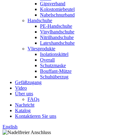
Gipsverband
Kolostomiebeutel
Nabelschnurband
Handschuhe
PE-Handschuhe
Vinylhandschuhe
Nitrilhandschuhe
Latexhandschuhe
Vliesprodukte
Isolationskittel
Overall
Schutzmaske
Bouffant-Mütze
Schuhüberzug
Gefäßzugang
Video
Über uns
FAQs
Nachricht
Katalog
Kontaktieren Sie uns
English