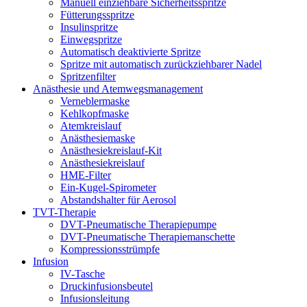
Manuell einziehbare Sicherheitsspritze
Fütterungsspritze
Insulinspritze
Einwegspritze
Automatisch deaktivierte Spritze
Spritze mit automatisch zurückziehbarer Nadel
Spritzenfilter
Anästhesie und Atemwegsmanagement
Verneblermaske
Kehlkopfmaske
Atemkreislauf
Anästhesiemaske
Anästhesiekreislauf-Kit
Anästhesiekreislauf
HME-Filter
Ein-Kugel-Spirometer
Abstandshalter für Aerosol
TVT-Therapie
DVT-Pneumatische Therapiepumpe
DVT-Pneumatische Therapiemanschette
Kompressionsstrümpfe
Infusion
IV-Tasche
Druckinfusionsbeutel
Infusionsleitung