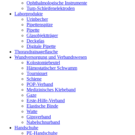
Ophthalmologische Instrumente
Turp-Schleifenelektroden
Laborprodukte
Urinbecher
Pipettenspitze
Pipette
Glasobjektträger
Deckglas
Digitale Pipette
Thoraxdrainageflasche
Wundversorgung und Verbandswesen
Kolostomiebeutel
Hämostatischer Schwamm
Tourniquet
Schiene
POP-Verband
Medizinisches Klebeband
Gaze
Erste-Hilfe-Verband
Elastische Binde
Watte
Gipsverband
Nabelschnurband
Handschuhe
PE-Handschuhe