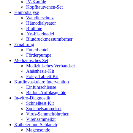
IV-Kanüle
Kopfhautvenen-Set
Hämodialyse
Wandlerschutz
Hämodialysator
Blutlinie
AV-Fistelnadel
Blutdruckmessumformer
Ernährung
Futterbeutel
Förderpumpe
Medizinisches Set
Medizinisches Verbandset
Anästhesie-Kit
Foley-Tablett-Kit
Kardiovaskuläre Intervention
Einführschleuse
Ballon-Aufblasgeräte
In-vitro-Diagnostik
Schnelltest-Kit
Speichelsammelset
Virus-Sammelröhrchen
Virensammelkit
Katheter und Schlauch
Magensonde