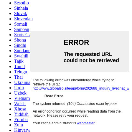
Sesotho
Sinhala
Slovak
Slovenian
Somali
Samoan
Scots Gaelic
Shona
Sindhi
Sundanese
Swahili
Tajik
Tamil
Telugu
Thai
Ukrainian
Urdu
Uzbek
Vietnamese
Welsh
Xhosa
Yiddish
Yoruba
Zulu
Kinyarwanda