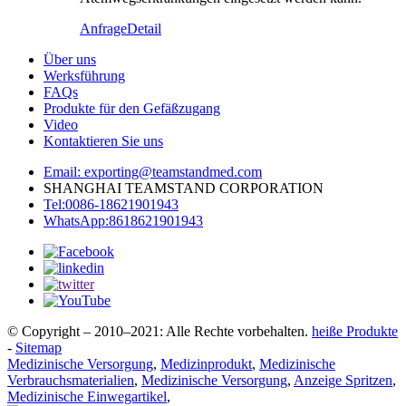
Anfrage
Detail
Über uns
Werksführung
FAQs
Produkte für den Gefäßzugang
Video
Kontaktieren Sie uns
Email: exporting@teamstandmed.com
SHANGHAI TEAMSTAND CORPORATION
Tel:0086-18621901943
WhatsApp:8618621901943
© Copyright – 2010–2021: Alle Rechte vorbehalten.
heiße Produkte
-
Sitemap
Medizinische Versorgung
,
Medizinprodukt
,
Medizinische
Verbrauchsmaterialien
,
Medizinische Versorgung
,
Anzeige Spritzen
,
Medizinische Einwegartikel
,