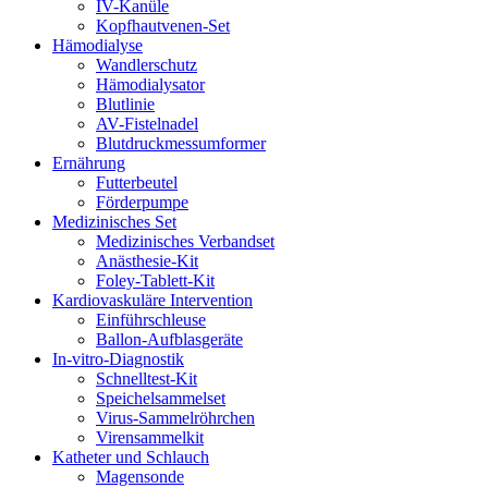
IV-Kanüle
Kopfhautvenen-Set
Hämodialyse
Wandlerschutz
Hämodialysator
Blutlinie
AV-Fistelnadel
Blutdruckmessumformer
Ernährung
Futterbeutel
Förderpumpe
Medizinisches Set
Medizinisches Verbandset
Anästhesie-Kit
Foley-Tablett-Kit
Kardiovaskuläre Intervention
Einführschleuse
Ballon-Aufblasgeräte
In-vitro-Diagnostik
Schnelltest-Kit
Speichelsammelset
Virus-Sammelröhrchen
Virensammelkit
Katheter und Schlauch
Magensonde