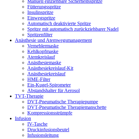
Manuell einziehbare Sicherheitsspritze
Fütterungsspritze
Insulinspritze
Einwegspritze
Automatisch deaktivierte Spritze
Spritze mit automatisch zurückziehbarer Nadel
Spritzenfilter
Anästhesie und Atemwegsmanagement
Verneblermaske
Kehlkopfmaske
Atemkreislauf
Anästhesiemaske
Anästhesiekreislauf-Kit
Anästhesiekreislauf
HME-Filter
Ein-Kugel-Spirometer
Abstandshalter für Aerosol
TVT-Therapie
DVT-Pneumatische Therapiepumpe
DVT-Pneumatische Therapiemanschette
Kompressionsstrümpfe
Infusion
IV-Tasche
Druckinfusionsbeutel
Infusionsleitung