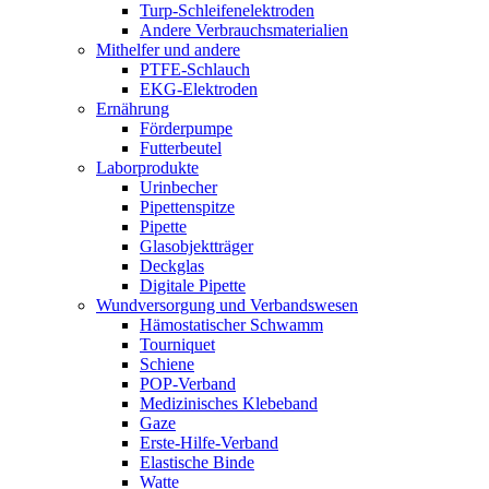
Turp-Schleifenelektroden
Andere Verbrauchsmaterialien
Mithelfer und andere
PTFE-Schlauch
EKG-Elektroden
Ernährung
Förderpumpe
Futterbeutel
Laborprodukte
Urinbecher
Pipettenspitze
Pipette
Glasobjektträger
Deckglas
Digitale Pipette
Wundversorgung und Verbandswesen
Hämostatischer Schwamm
Tourniquet
Schiene
POP-Verband
Medizinisches Klebeband
Gaze
Erste-Hilfe-Verband
Elastische Binde
Watte