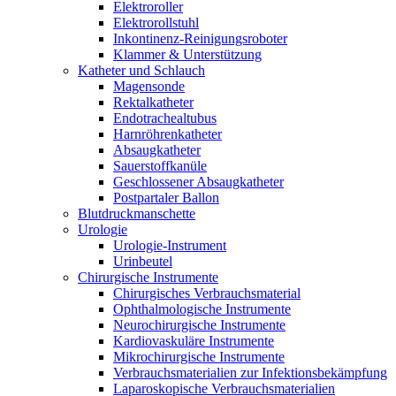
Elektroroller
Elektrorollstuhl
Inkontinenz-Reinigungsroboter
Klammer & Unterstützung
Katheter und Schlauch
Magensonde
Rektalkatheter
Endotrachealtubus
Harnröhrenkatheter
Absaugkatheter
Sauerstoffkanüle
Geschlossener Absaugkatheter
Postpartaler Ballon
Blutdruckmanschette
Urologie
Urologie-Instrument
Urinbeutel
Chirurgische Instrumente
Chirurgisches Verbrauchsmaterial
Ophthalmologische Instrumente
Neurochirurgische Instrumente
Kardiovaskuläre Instrumente
Mikrochirurgische Instrumente
Verbrauchsmaterialien zur Infektionsbekämpfung
Laparoskopische Verbrauchsmaterialien