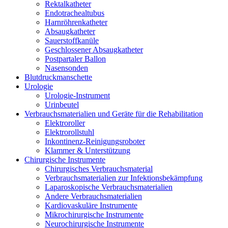
Rektalkatheter
Endotrachealtubus
Harnröhrenkatheter
Absaugkatheter
Sauerstoffkanüle
Geschlossener Absaugkatheter
Postpartaler Ballon
Nasensonden
Blutdruckmanschette
Urologie
Urologie-Instrument
Urinbeutel
Verbrauchsmaterialien und Geräte für die Rehabilitation
Elektroroller
Elektrorollstuhl
Inkontinenz-Reinigungsroboter
Klammer & Unterstützung
Chirurgische Instrumente
Chirurgisches Verbrauchsmaterial
Verbrauchsmaterialien zur Infektionsbekämpfung
Laparoskopische Verbrauchsmaterialien
Andere Verbrauchsmaterialien
Kardiovaskuläre Instrumente
Mikrochirurgische Instrumente
Neurochirurgische Instrumente