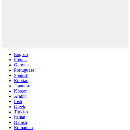
English
French
German
Portuguese
Spanish
Russian
Japanese
Korean
Arabic
Irish
Greek
Turkish
Italian
Danish
Romanian