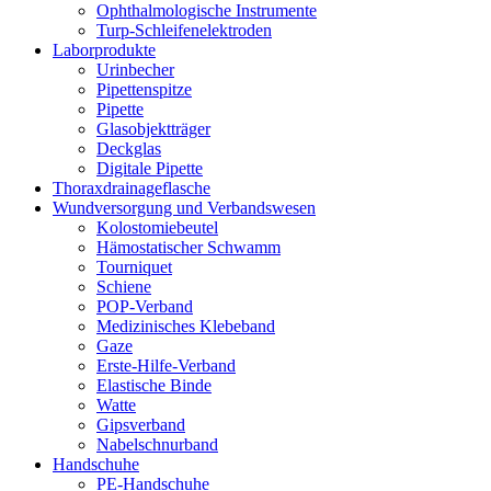
Ophthalmologische Instrumente
Turp-Schleifenelektroden
Laborprodukte
Urinbecher
Pipettenspitze
Pipette
Glasobjektträger
Deckglas
Digitale Pipette
Thoraxdrainageflasche
Wundversorgung und Verbandswesen
Kolostomiebeutel
Hämostatischer Schwamm
Tourniquet
Schiene
POP-Verband
Medizinisches Klebeband
Gaze
Erste-Hilfe-Verband
Elastische Binde
Watte
Gipsverband
Nabelschnurband
Handschuhe
PE-Handschuhe