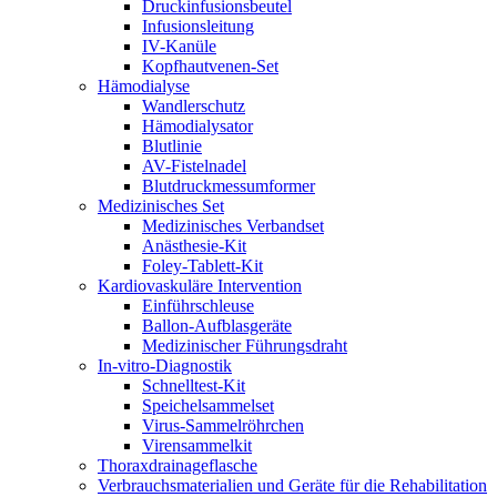
Druckinfusionsbeutel
Infusionsleitung
IV-Kanüle
Kopfhautvenen-Set
Hämodialyse
Wandlerschutz
Hämodialysator
Blutlinie
AV-Fistelnadel
Blutdruckmessumformer
Medizinisches Set
Medizinisches Verbandset
Anästhesie-Kit
Foley-Tablett-Kit
Kardiovaskuläre Intervention
Einführschleuse
Ballon-Aufblasgeräte
Medizinischer Führungsdraht
In-vitro-Diagnostik
Schnelltest-Kit
Speichelsammelset
Virus-Sammelröhrchen
Virensammelkit
Thoraxdrainageflasche
Verbrauchsmaterialien und Geräte für die Rehabilitation