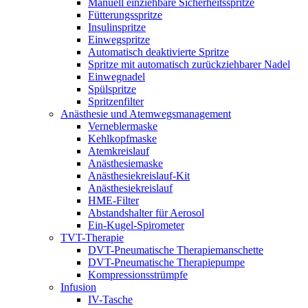
Manuell einziehbare Sicherheitsspritze
Fütterungsspritze
Insulinspritze
Einwegspritze
Automatisch deaktivierte Spritze
Spritze mit automatisch zurückziehbarer Nadel
Einwegnadel
Spülspritze
Spritzenfilter
Anästhesie und Atemwegsmanagement
Verneblermaske
Kehlkopfmaske
Atemkreislauf
Anästhesiemaske
Anästhesiekreislauf-Kit
Anästhesiekreislauf
HME-Filter
Abstandshalter für Aerosol
Ein-Kugel-Spirometer
TVT-Therapie
DVT-Pneumatische Therapiemanschette
DVT-Pneumatische Therapiepumpe
Kompressionsstrümpfe
Infusion
IV-Tasche