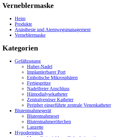
Verneblermaske
Heim
Produkte
Anästhesie und Atemwegsmanagement
Verneblermaske
Kategorien
Gefäßzugang
Huber-Nadel
Implantierbarer Port
Embolische Mikrosphären
Fertigspritze
Nadelfreier Anschluss
Hämodialysekatheter
Zentralvenöser Katheter
Peripher eingeführte zentrale Venenkatheter
Blutentnahmegerät
Blutentnahmeset
Blutentnahmeröhrchen
Lanzette
Hypodermisch