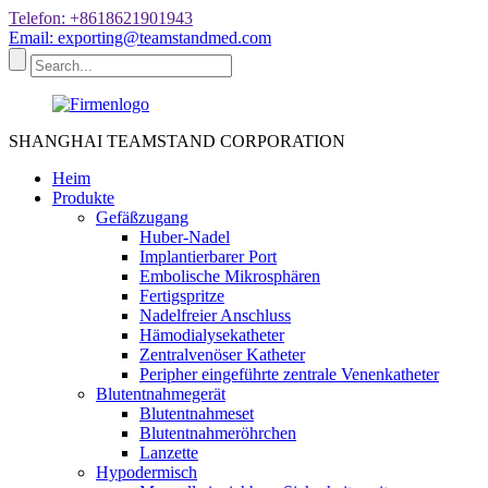
Telefon: +8618621901943
Email: exporting@teamstandmed.com
SHANGHAI TEAMSTAND CORPORATION
Heim
Produkte
Gefäßzugang
Huber-Nadel
Implantierbarer Port
Embolische Mikrosphären
Fertigspritze
Nadelfreier Anschluss
Hämodialysekatheter
Zentralvenöser Katheter
Peripher eingeführte zentrale Venenkatheter
Blutentnahmegerät
Blutentnahmeset
Blutentnahmeröhrchen
Lanzette
Hypodermisch