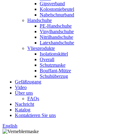
Gipsverband
Kolostomiebeutel
Nabelschnurband
Handschuhe
PE-Handschuhe
Vinylhandschuhe
Nitrilhandschuhe
Latexhandschuhe
Vliesprodukte
Isolationskittel
Overall
Schutzmaske
Bouffant-Mütze
Schuhüberzug
Gefäßzugang
Video
Über uns
FAQs
Nachricht
Katalog
Kontaktieren Sie uns
English