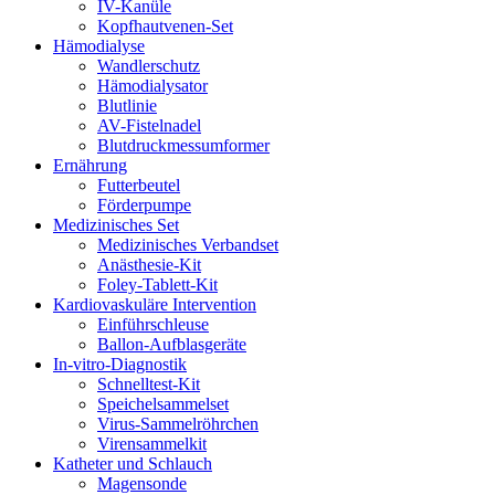
IV-Kanüle
Kopfhautvenen-Set
Hämodialyse
Wandlerschutz
Hämodialysator
Blutlinie
AV-Fistelnadel
Blutdruckmessumformer
Ernährung
Futterbeutel
Förderpumpe
Medizinisches Set
Medizinisches Verbandset
Anästhesie-Kit
Foley-Tablett-Kit
Kardiovaskuläre Intervention
Einführschleuse
Ballon-Aufblasgeräte
In-vitro-Diagnostik
Schnelltest-Kit
Speichelsammelset
Virus-Sammelröhrchen
Virensammelkit
Katheter und Schlauch
Magensonde