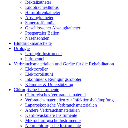
Rektalkatheter
Endotrachealtubus
Harnröhrenkatheter
Absaugkatheter
Sauerstoffkanüle
Geschlossener Absaugkatheter
Postpartaler Ballon
Nasensonden
Blutdruckmanschette
Urologie
Urologie-Instrument
Urinbeutel
Verbrauchsmaterialien und Geräte für die Rehabilitation
Elektroroller
Elektrorollstuhl
Inkontinenz-Reinigungsroboter
Klammer & Unterstützung
Chirurgische Instrumente
Chirurgisches Verbrauchsmaterial
Verbrauchsmaterialien zur Infektionsbekämpfung
Laparoskopische Verbrauchsmaterialien
Andere Verbrauchsmaterialien
Kardiovaskuläre Instrumente
Mikrochirurgische Instrumente
Neurochirurgische Instrumente