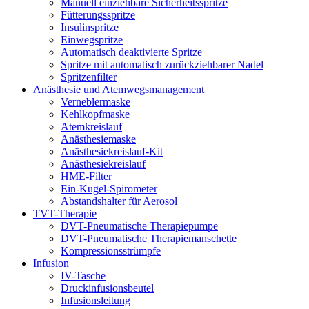
Manuell einziehbare Sicherheitsspritze
Fütterungsspritze
Insulinspritze
Einwegspritze
Automatisch deaktivierte Spritze
Spritze mit automatisch zurückziehbarer Nadel
Spritzenfilter
Anästhesie und Atemwegsmanagement
Verneblermaske
Kehlkopfmaske
Atemkreislauf
Anästhesiemaske
Anästhesiekreislauf-Kit
Anästhesiekreislauf
HME-Filter
Ein-Kugel-Spirometer
Abstandshalter für Aerosol
TVT-Therapie
DVT-Pneumatische Therapiepumpe
DVT-Pneumatische Therapiemanschette
Kompressionsstrümpfe
Infusion
IV-Tasche
Druckinfusionsbeutel
Infusionsleitung