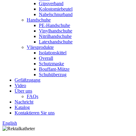
Gipsverband
Kolostomiebeutel
Nabelschnurband
Handschuhe
PE-Handschuhe
Vinylhandschuhe
Nitrilhandschuhe
Latexhandschuhe
Vliesprodukte
Isolationskittel
Overall
Schutzmaske
Bouffant-Mütze
Schuhüberzug
Gefäßzugang
Video
Über uns
FAQs
Nachricht
Katalog
Kontaktieren Sie uns
English