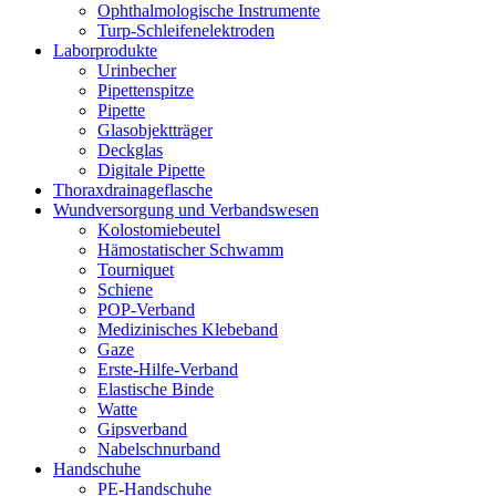
Ophthalmologische Instrumente
Turp-Schleifenelektroden
Laborprodukte
Urinbecher
Pipettenspitze
Pipette
Glasobjektträger
Deckglas
Digitale Pipette
Thoraxdrainageflasche
Wundversorgung und Verbandswesen
Kolostomiebeutel
Hämostatischer Schwamm
Tourniquet
Schiene
POP-Verband
Medizinisches Klebeband
Gaze
Erste-Hilfe-Verband
Elastische Binde
Watte
Gipsverband
Nabelschnurband
Handschuhe
PE-Handschuhe