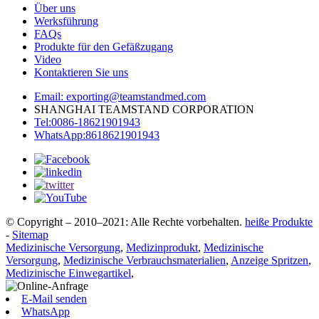
Über uns
Werksführung
FAQs
Produkte für den Gefäßzugang
Video
Kontaktieren Sie uns
Email: exporting@teamstandmed.com
SHANGHAI TEAMSTAND CORPORATION
Tel:0086-18621901943
WhatsApp:8618621901943
© Copyright – 2010–2021: Alle Rechte vorbehalten.
heiße Produkte
-
Sitemap
Medizinische Versorgung
,
Medizinprodukt
,
Medizinische
Versorgung
,
Medizinische Verbrauchsmaterialien
,
Anzeige Spritzen
,
Medizinische Einwegartikel
,
E-Mail senden
WhatsApp