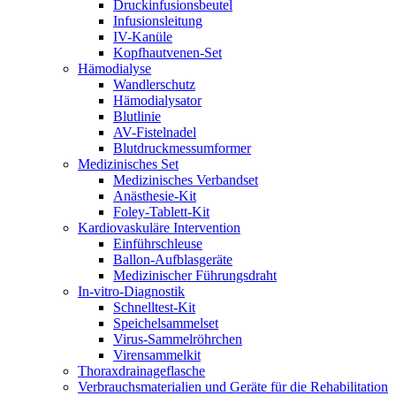
Druckinfusionsbeutel
Infusionsleitung
IV-Kanüle
Kopfhautvenen-Set
Hämodialyse
Wandlerschutz
Hämodialysator
Blutlinie
AV-Fistelnadel
Blutdruckmessumformer
Medizinisches Set
Medizinisches Verbandset
Anästhesie-Kit
Foley-Tablett-Kit
Kardiovaskuläre Intervention
Einführschleuse
Ballon-Aufblasgeräte
Medizinischer Führungsdraht
In-vitro-Diagnostik
Schnelltest-Kit
Speichelsammelset
Virus-Sammelröhrchen
Virensammelkit
Thoraxdrainageflasche
Verbrauchsmaterialien und Geräte für die Rehabilitation