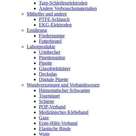
Turp-Schleifenelektroden
Andere Verbrauchsmaterialien
Mithelfer und andere
PTFE-Schlauch
EKG-Elektroden
Ernährung
Förderpumpe
Futterbeutel
Laborprodukte
Urinbecher
Pipettenspitze
Pipette
Glasobjektträger
Deckglas
Digitale Pipette
Wundversorgung und Verbandswesen
Hämostatischer Schwamm
Tourniquet
Schiene
POP-Verband
Medizinisches Klebeband
Gaze
Erste-Hilfe-Verband
Elastische Binde
Watte