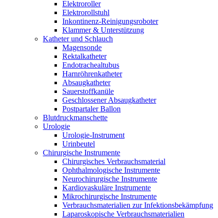
Elektroroller
Elektrorollstuhl
Inkontinenz-Reinigungsroboter
Klammer & Unterstützung
Katheter und Schlauch
Magensonde
Rektalkatheter
Endotrachealtubus
Harnröhrenkatheter
Absaugkatheter
Sauerstoffkanüle
Geschlossener Absaugkatheter
Postpartaler Ballon
Blutdruckmanschette
Urologie
Urologie-Instrument
Urinbeutel
Chirurgische Instrumente
Chirurgisches Verbrauchsmaterial
Ophthalmologische Instrumente
Neurochirurgische Instrumente
Kardiovaskuläre Instrumente
Mikrochirurgische Instrumente
Verbrauchsmaterialien zur Infektionsbekämpfung
Laparoskopische Verbrauchsmaterialien