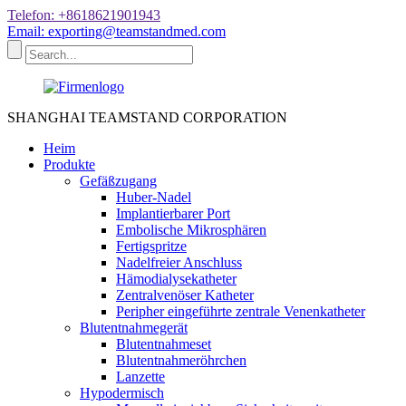
Telefon: +8618621901943
Email: exporting@teamstandmed.com
SHANGHAI TEAMSTAND CORPORATION
Heim
Produkte
Gefäßzugang
Huber-Nadel
Implantierbarer Port
Embolische Mikrosphären
Fertigspritze
Nadelfreier Anschluss
Hämodialysekatheter
Zentralvenöser Katheter
Peripher eingeführte zentrale Venenkatheter
Blutentnahmegerät
Blutentnahmeset
Blutentnahmeröhrchen
Lanzette
Hypodermisch