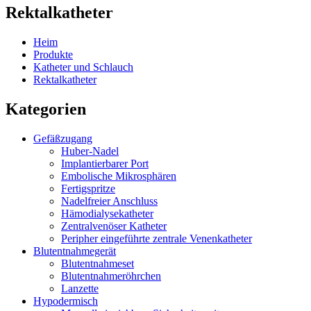
Rektalkatheter
Heim
Produkte
Katheter und Schlauch
Rektalkatheter
Kategorien
Gefäßzugang
Huber-Nadel
Implantierbarer Port
Embolische Mikrosphären
Fertigspritze
Nadelfreier Anschluss
Hämodialysekatheter
Zentralvenöser Katheter
Peripher eingeführte zentrale Venenkatheter
Blutentnahmegerät
Blutentnahmeset
Blutentnahmeröhrchen
Lanzette
Hypodermisch