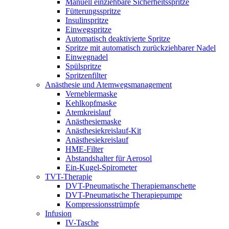
Manuell einziehbare Sicherheitsspritze
Fütterungsspritze
Insulinspritze
Einwegspritze
Automatisch deaktivierte Spritze
Spritze mit automatisch zurückziehbarer Nadel
Einwegnadel
Spülspritze
Spritzenfilter
Anästhesie und Atemwegsmanagement
Verneblermaske
Kehlkopfmaske
Atemkreislauf
Anästhesiemaske
Anästhesiekreislauf-Kit
Anästhesiekreislauf
HME-Filter
Abstandshalter für Aerosol
Ein-Kugel-Spirometer
TVT-Therapie
DVT-Pneumatische Therapiemanschette
DVT-Pneumatische Therapiepumpe
Kompressionsstrümpfe
Infusion
IV-Tasche