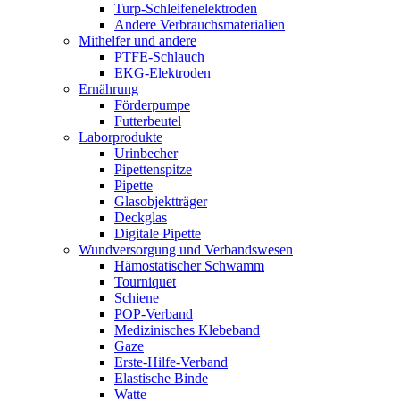
Turp-Schleifenelektroden
Andere Verbrauchsmaterialien
Mithelfer und andere
PTFE-Schlauch
EKG-Elektroden
Ernährung
Förderpumpe
Futterbeutel
Laborprodukte
Urinbecher
Pipettenspitze
Pipette
Glasobjektträger
Deckglas
Digitale Pipette
Wundversorgung und Verbandswesen
Hämostatischer Schwamm
Tourniquet
Schiene
POP-Verband
Medizinisches Klebeband
Gaze
Erste-Hilfe-Verband
Elastische Binde
Watte