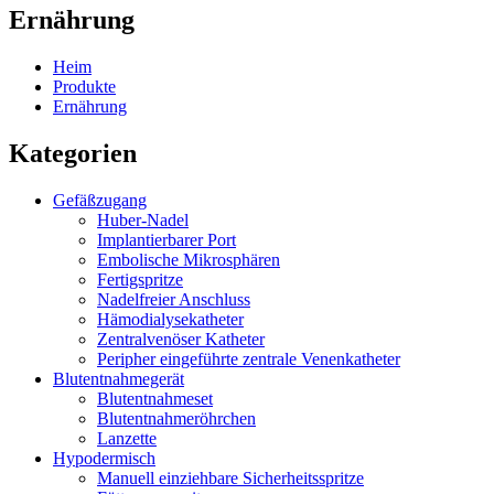
Ernährung
Heim
Produkte
Ernährung
Kategorien
Gefäßzugang
Huber-Nadel
Implantierbarer Port
Embolische Mikrosphären
Fertigspritze
Nadelfreier Anschluss
Hämodialysekatheter
Zentralvenöser Katheter
Peripher eingeführte zentrale Venenkatheter
Blutentnahmegerät
Blutentnahmeset
Blutentnahmeröhrchen
Lanzette
Hypodermisch
Manuell einziehbare Sicherheitsspritze