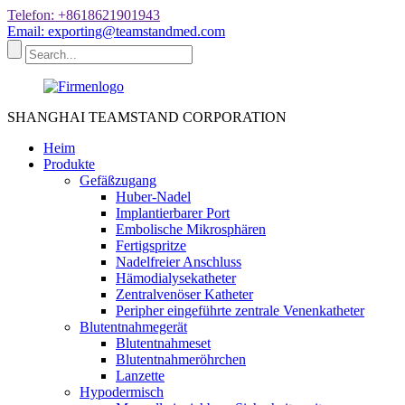
Telefon: +8618621901943
Email: exporting@teamstandmed.com
SHANGHAI TEAMSTAND CORPORATION
Heim
Produkte
Gefäßzugang
Huber-Nadel
Implantierbarer Port
Embolische Mikrosphären
Fertigspritze
Nadelfreier Anschluss
Hämodialysekatheter
Zentralvenöser Katheter
Peripher eingeführte zentrale Venenkatheter
Blutentnahmegerät
Blutentnahmeset
Blutentnahmeröhrchen
Lanzette
Hypodermisch