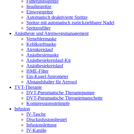
Fütterungsspritze
Insulinspritze
Einwegspritze
Automatisch deaktivierte Spritze
Spritze mit automatisch zurückziehbarer Nadel
Spritzenfilter
Anästhesie und Atemwegsmanagement
Verneblermaske
Kehlkopfmaske
Atemkreislauf
Anästhesiemaske
Anästhesiekreislauf-Kit
Anästhesiekreislauf
HME-Filter
Ein-Kugel-Spirometer
Abstandshalter für Aerosol
TVT-Therapie
DVT-Pneumatische Therapiepumpe
DVT-Pneumatische Therapiemanschette
Kompressionsstrümpfe
Infusion
IV-Tasche
Druckinfusionsbeutel
Infusionsleitung
IV-Kanüle