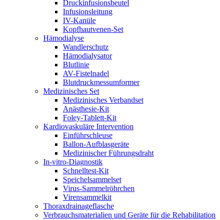
Druckinfusionsbeutel
Infusionsleitung
IV-Kanüle
Kopfhautvenen-Set
Hämodialyse
Wandlerschutz
Hämodialysator
Blutlinie
AV-Fistelnadel
Blutdruckmessumformer
Medizinisches Set
Medizinisches Verbandset
Anästhesie-Kit
Foley-Tablett-Kit
Kardiovaskuläre Intervention
Einführschleuse
Ballon-Aufblasgeräte
Medizinischer Führungsdraht
In-vitro-Diagnostik
Schnelltest-Kit
Speichelsammelset
Virus-Sammelröhrchen
Virensammelkit
Thoraxdrainageflasche
Verbrauchsmaterialien und Geräte für die Rehabilitation