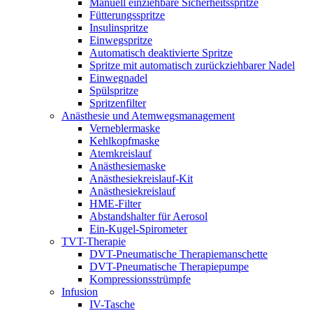
Manuell einziehbare Sicherheitsspritze
Fütterungsspritze
Insulinspritze
Einwegspritze
Automatisch deaktivierte Spritze
Spritze mit automatisch zurückziehbarer Nadel
Einwegnadel
Spülspritze
Spritzenfilter
Anästhesie und Atemwegsmanagement
Verneblermaske
Kehlkopfmaske
Atemkreislauf
Anästhesiemaske
Anästhesiekreislauf-Kit
Anästhesiekreislauf
HME-Filter
Abstandshalter für Aerosol
Ein-Kugel-Spirometer
TVT-Therapie
DVT-Pneumatische Therapiemanschette
DVT-Pneumatische Therapiepumpe
Kompressionsstrümpfe
Infusion
IV-Tasche