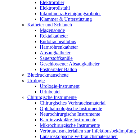
Elektroroller
Elektrorollstuhl
Inkontinenz-Reinigungsroboter
Klammer & Unterstützung
Katheter und Schlauch
Magensonde
Rektalkatheter
Endotrachealtubus
Harnröhrenkatheter
Absaugkatheter
Sauerstoffkanüle
Geschlossener Absaugkatheter
Postpartaler Ballon
Blutdruckmanschette
Urologie
Urologie-Instrument
Urinbeutel
Chirurgische Instrumente
Chirurgisches Verbrauchsmaterial
Ophthalmologische Instrumente
Neurochirurgische Instrumente
Kardiovaskuläre Instrumente
Mikrochirurgische Instrumente
Verbrauchsmaterialien zur Infektionsbekämpfung
Laparoskopische Verbrauchsmaterialien