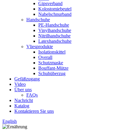
Gipsverband
Kolostomiebeutel
Nabelschnurband
Handschuhe
PE-Handschuhe
Vinylhandschuhe
Nitrilhandschuhe
Latexhandschuhe
Vliesprodukte
Isolationskittel
Overall
Schutzmaske
Bouffant-Mütze
Schuhüberzug
Gefäßzugang
Video
Über uns
FAQs
Nachricht
Katalog
Kontaktieren Sie uns
English