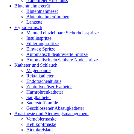
Nadelfreier Anschluss
Blutentnahmegerät
Blutentnahmeset
Blutentnahmeröhrchen
Lanzette
Hypodermisch
Manuell einziehbare Sicherheitsspritze
Insulinspritze
Fütterungsspritze
Einweg Spritze
Automatisch deaktivierte Spritze
Automatisch einziehbare Nadelspritze
Katheter und Schlauch
Magensonde
Rektalkatheter
Endotrachealtubus
Zentralvenöser Katheter
Harnröhrenkatheter
Saugkatheter
Sauerstoffkanüle
Geschlossener Absaugkatheter
Anästhesie und Atemwegsmanagement
Verneblermaske
Kehlkopfmaske
Atemkreislauf