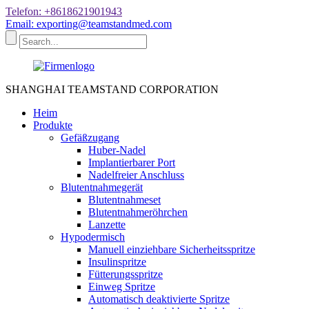
Telefon: +8618621901943
Email: exporting@teamstandmed.com
SHANGHAI TEAMSTAND CORPORATION
Heim
Produkte
Gefäßzugang
Huber-Nadel
Implantierbarer Port
Nadelfreier Anschluss
Blutentnahmegerät
Blutentnahmeset
Blutentnahmeröhrchen
Lanzette
Hypodermisch
Manuell einziehbare Sicherheitsspritze
Insulinspritze
Fütterungsspritze
Einweg Spritze
Automatisch deaktivierte Spritze