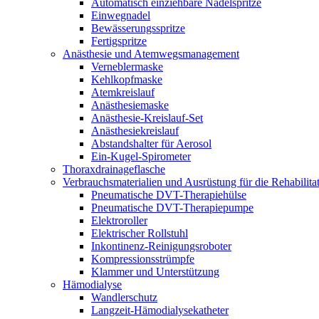
Automatisch einziehbare Nadelspritze
Einwegnadel
Bewässerungsspritze
Fertigspritze
Anästhesie und Atemwegsmanagement
Verneblermaske
Kehlkopfmaske
Atemkreislauf
Anästhesiemaske
Anästhesie-Kreislauf-Set
Anästhesiekreislauf
Abstandshalter für Aerosol
Ein-Kugel-Spirometer
Thoraxdrainageflasche
Verbrauchsmaterialien und Ausrüstung für die Rehabilita
Pneumatische DVT-Therapiehülse
Pneumatische DVT-Therapiepumpe
Elektroroller
Elektrischer Rollstuhl
Inkontinenz-Reinigungsroboter
Kompressionsstrümpfe
Klammer und Unterstützung
Hämodialyse
Wandlerschutz
Langzeit-Hämodialysekatheter