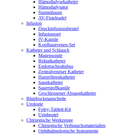
Hämodialysekatheter
Hämodialysator
Stammbaum
AV-Fistelnadel
Infusion
Druckinfusionsbeutel
Infusionsset
IV-Kanüle
Kopfhautvenen-Set
Katheter und Schlauch
Magensonde
Rektalkatheter
Endotrachealtubus
Zentralvenöser Katheter
Harnröhrenkatheter
Saugkatheter
Sauerstoffkanüle
Geschlossener Absaugkatheter
Blutdruckmanschette
Urologie
Foley-Tablett-Kit
Urinbeutel
Chirurgische Werkzeuge
Chirurgische Verbrauchsmaterialien
Ophthalmologische Instrumente