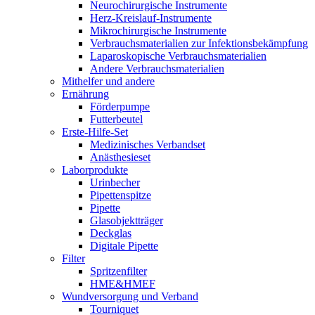
Neurochirurgische Instrumente
Herz-Kreislauf-Instrumente
Mikrochirurgische Instrumente
Verbrauchsmaterialien zur Infektionsbekämpfung
Laparoskopische Verbrauchsmaterialien
Andere Verbrauchsmaterialien
Mithelfer und andere
Ernährung
Förderpumpe
Futterbeutel
Erste-Hilfe-Set
Medizinisches Verbandset
Anästhesieset
Laborprodukte
Urinbecher
Pipettenspitze
Pipette
Glasobjektträger
Deckglas
Digitale Pipette
Filter
Spritzenfilter
HME&HMEF
Wundversorgung und Verband
Tourniquet