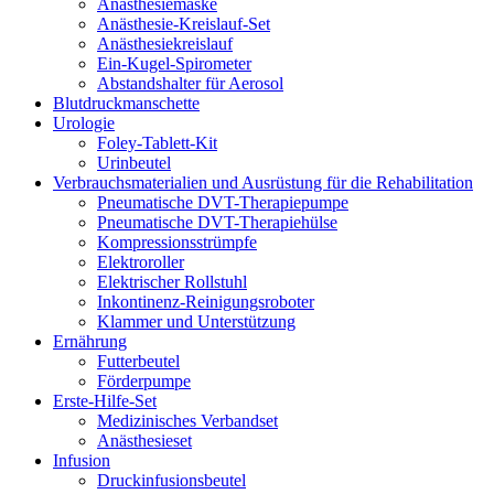
Anästhesiemaske
Anästhesie-Kreislauf-Set
Anästhesiekreislauf
Ein-Kugel-Spirometer
Abstandshalter für Aerosol
Blutdruckmanschette
Urologie
Foley-Tablett-Kit
Urinbeutel
Verbrauchsmaterialien und Ausrüstung für die Rehabilitation
Pneumatische DVT-Therapiepumpe
Pneumatische DVT-Therapiehülse
Kompressionsstrümpfe
Elektroroller
Elektrischer Rollstuhl
Inkontinenz-Reinigungsroboter
Klammer und Unterstützung
Ernährung
Futterbeutel
Förderpumpe
Erste-Hilfe-Set
Medizinisches Verbandset
Anästhesieset
Infusion
Druckinfusionsbeutel