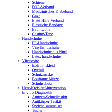
Schiene
POP-Verband
Medizinisches Klebeband
Gaze
Erste-Hilfe-Verband
Elastische Bandage
Baumwolle
Casting-Tape
Handschuhe
PE-Handschuhe
Vinylhandschuhe
Handschuhe aus Nitril
Latex handschuhe
Vliesstoffe
Isolationskleid
Overall
Schutzmaske
Bouffante Mütze
Schuhschutz
Herz-Kreislauf-Intervention
In-vitro-Diagnostik
Antigen-Schnelltestkit
Antikörper-Testkit
Speichelsammelset
Tupfer